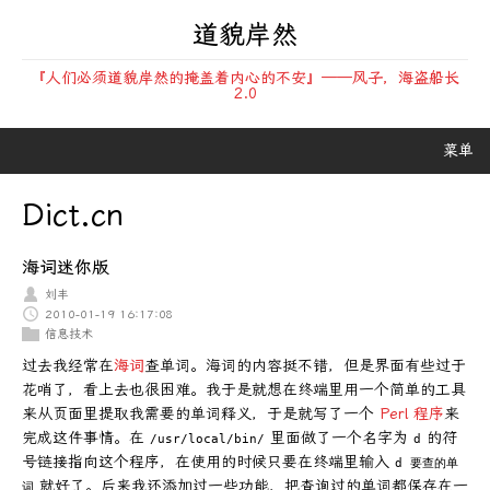
道貌岸然
『人们必须道貌岸然的掩盖着内心的不安』——风子，海盗船长
2.0
菜单
Dict.cn
海词迷你版
刘丰
2010-01-19 16:17:08
信息技术
过去我经常在
海词
查单词。海词的内容挺不错，但是界面有些过于
花哨了，看上去也很困难。我于是就想在终端里用一个简单的工具
来从页面里提取我需要的单词释义，于是就写了一个
Perl 程序
来
完成这件事情。在
里面做了一个名字为
的符
/usr/local/bin/
d
号链接指向这个程序，在使用的时候只要在终端里输入
d 要查的单
就好了。后来我还添加过一些功能，把查询过的单词都保存在一
词