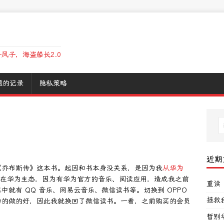
风子，海盗船长2.0
题的记录
隐私策略
近期
《乔布斯传》这本书。起因和书本身没关系，是因为我
从华为
在华为生态，因为有华为官方的音乐、阅读应用，造成我之前
重读
就有 QQ 音乐、网易云音乐、微信读书等。切换到 OPPO
拯救
为的做的好，因此我就换回了微信读书。一看，之前购买的会员
暂别