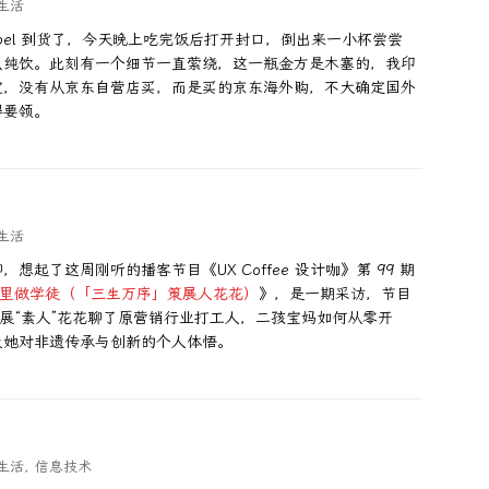
生活
den Label 到货了，今天晚上吃完饭后打开封口，倒出来一小杯尝尝
么纯饮。此刻有一个细节一直萦绕，这一瓶金方是木塞的，我印
宜，没有从京东自营店买，而是买的京东海外购，不大确定国外
得要领。
生活
起了这周刚听的播客节目《UX Coffee 设计咖》第 99 期
界里做学徒（「三生万序」策展人花花）
》，是一期采访，节目
展，跟策展“素人”花花聊了原营销行业打工人，二孩宝妈如何从零开
及她对非遗传承与创新的个人体悟。
生活
,
信息技术