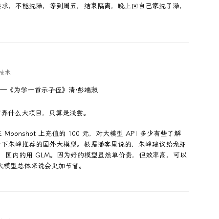
要求，不能洗澡，等到周五，结束隔离，晚上回自己家洗了澡，
技术
—《为学一首示子侄》清·彭端淑
，没有弄什么大项目，只算是浅尝。
Moonshot 上充值的 100 元，对大模型 API 多少有些了解
一下朱峰推荐的国外大模型。根据播客里说的，朱峰建议给龙虾
de，国内的用 GLM。因为好的模型虽然单价贵，但效率高，可以
的大模型总体来说会更加节省。