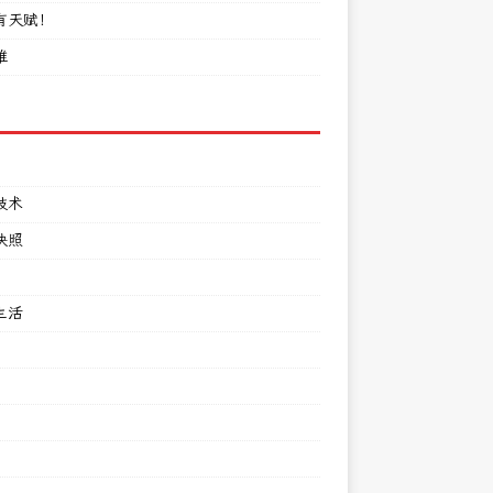
有天赋！
难
技术
快照
生活