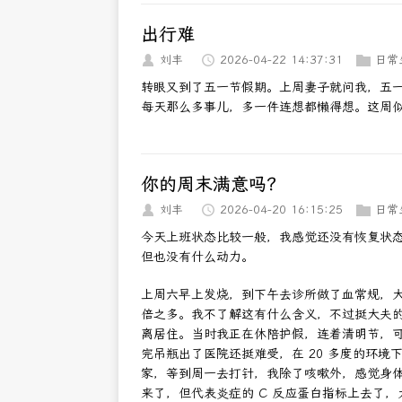
出行难
刘丰
2026-04-22 14:37:31
日常
转眼又到了五一节假期。上周妻子就问我，五
每天那么多事儿，多一件连想都懒得想。这周
你的周末满意吗？
刘丰
2026-04-20 16:15:25
日常
今天上班状态比较一般，我感觉还没有恢复状
但也没有什么动力。
上周六早上发烧，到下午去诊所做了血常规，
倍之多。我不了解这有什么含义，不过挺大夫
离居住。当时我正在休陪护假，连着清明节，
完吊瓶出了医院还挺难受，在 20 多度的环
家，等到周一去打针，我除了咳嗽外，感觉身
来了，但代表炎症的 C 反应蛋白指标上去了