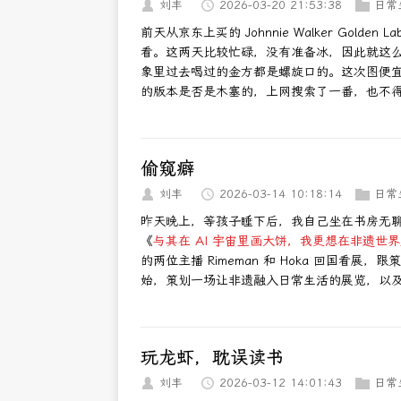
刘丰
2026-03-20 21:53:38
日常
前天从京东上买的 Johnnie Walker Gol
看。这两天比较忙碌，没有准备冰，因此就这
象里过去喝过的金方都是螺旋口的。这次图便
的版本是否是木塞的，上网搜索了一番，也不
偷窥癖
刘丰
2026-03-14 10:18:14
日常
昨天晚上，等孩子睡下后，我自己坐在书房无聊，想
《
与其在 AI 宇宙里画大饼，我更想在非遗世
的两位主播 Rimeman 和 Hoka 回国看
始，策划一场让非遗融入日常生活的展览，以
玩龙虾，耽误读书
刘丰
2026-03-12 14:01:43
日常