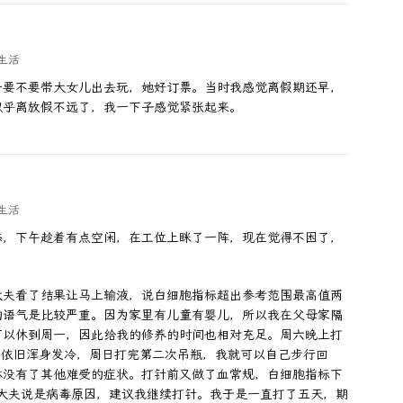
生活
一要不要带大女儿出去玩，她好订票。当时我感觉离假期还早，
似乎离放假不远了，我一下子感觉紧张起来。
生活
态，下午趁着有点空闲，在工位上眯了一阵，现在觉得不困了，
大夫看了结果让马上输液，说白细胞指标超出参考范围最高值两
的语气是比较严重。因为家里有儿童有婴儿，所以我在父母家隔
可以休到周一，因此给我的修养的时间也相对充足。周六晚上打
境下依旧浑身发冷，周日打完第二次吊瓶，我就可以自己步行回
体没有了其他难受的症状。打针前又做了血常规，白细胞指标下
，大夫说是病毒原因，建议我继续打针。我于是一直打了五天，期