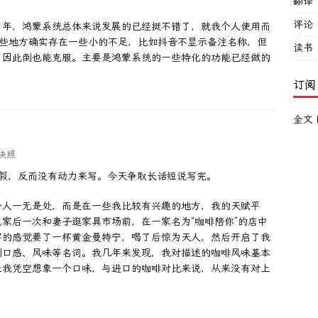
翻译
评论
6 年，鸿蒙系统总体来说发展的已经挺不错了，就我个人使用而
然有些地方确实存在一些小的不足，比如抖音不显示备注名称，但
读书
，因此倒也能克服。主要是鸿蒙系统的一些特化的功能已经做的
。
订阅
全文 
快照
休假，反而没有动力来写。今天争取长话短说写完。
个人一无是处，而是在一些我比较有兴趣的地方，我的天赋平
家后一次和妻子逛家具市场前，在一家名为“咖啡陪你”的店中
字的感觉要了一杯黄金曼特宁，喝了后惊为天人，然后开启了我
到口感、风味等名词。我几年来发现，我对描述的咖啡风味基本
让我凭空想象一个口味，与进口的咖啡对比来说，从来没有对上