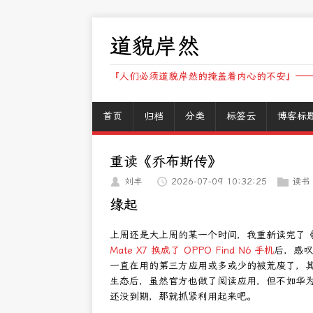
道貌岸然
『人们必须道貌岸然的掩盖着内心的不安』——
首页
归档
分类
标签云
博客标
重读《乔布斯传》
刘丰
2026-07-09 10:32:25
读书
缘起
上周还是大上周的某一个时间，我重新读完了
Mate X7 换成了 OPPO Find N6 手机
后，感叹
一直在用的第三方应用或多或少的被荒废了，其中
生态后，虽然官方也做了阅读应用，但不如华
还没到期，那就抓紧利用起来吧。