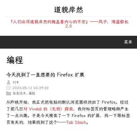
道貌岸然
『人们必须道貌岸然的掩盖着内心的不安』——风子，海盗船长
2.0
菜单
编程
今天找到了一直想要的 Firefox 扩展
刘丰
2023-05-12 06:39:00
信息技术
,
编程
从昨晚开始，我正式把电脑的默认浏览器修改回了 Firefox。经过
了前几日
对 Vivaldi 的（无效）探索
，我对标签页的管理略微产生
了一点兴趣。于是今天搜索了一下 Firefox 的扩展，找一下跟标签
页有关的，结果找到了这个——
Tab Stash
。