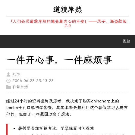
道貌岸然
『人们必须道貌岸然的掩盖着内心的不安』——风子，海盗船长
2.0
菜单
一件开心事，一件麻烦事
刘丰
2006-06-28 23:13:23
日常生活
经过24小时的资料查询及思考，我决定了购买chinaharp上的
tombo十孔口琴初学套餐。其实本来是想利用这个暑假学习古典吉
他的，但由于一些原因改变了想法：
暑假要参加托福考试，学琴练琴时间骤减