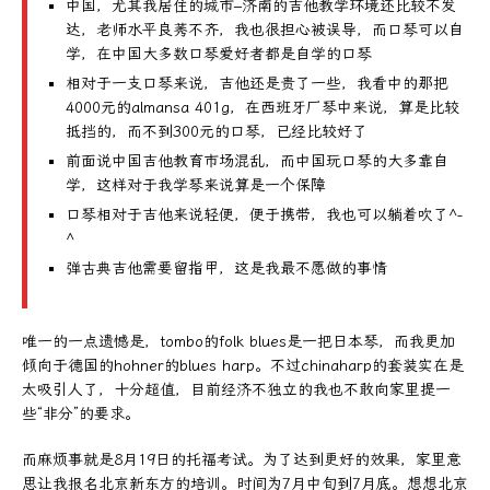
中国，尤其我居住的城市–济南的吉他教学环境还比较不发
达，老师水平良莠不齐，我也很担心被误导，而口琴可以自
学，在中国大多数口琴爱好者都是自学的口琴
相对于一支口琴来说，吉他还是贵了一些，我看中的那把
4000元的almansa 401g，在西班牙厂琴中来说，算是比较
抵挡的，而不到300元的口琴，已经比较好了
前面说中国吉他教育市场混乱，而中国玩口琴的大多靠自
学，这样对于我学琴来说算是一个保障
口琴相对于吉他来说轻便，便于携带，我也可以躺着吹了^-
^
弹古典吉他需要留指甲，这是我最不愿做的事情
唯一的一点遗憾是，tombo的folk blues是一把日本琴，而我更加
倾向于德国的hohner的blues harp。不过chinaharp的套装实在是
太吸引人了，十分超值，目前经济不独立的我也不敢向家里提一
些“非分”的要求。
而麻烦事就是8月19日的托福考试。为了达到更好的效果，家里意
思让我报名北京新东方的培训。时间为7月中旬到7月底。想想北京