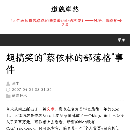
道貌岸然
『人们必须道貌岸然的掩盖着内心的不安』——风子，海盗船长
2.0
菜单
超搞笑的“蔡依林的部落格”事
件
刘丰
2007-04-01 03:31:36
信息技术
今天从网上翻出了一篇
文章
，发表在名为苦牢之最後一年的blog
上。大致内容是作者从irc上看到蔡依林做了一个blog，而且已经投
入了五百万元，可作者上去看看，所谓的blog没有
RSS/Trackback，只可以留言，简直是一个“个人首页+留言板”。