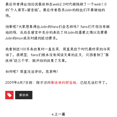
最后作者得出结论说蔡依林在web2.0时代砸钱做了一个web1.0
的“个人首页+留言板”。最后作者恳求Jolin的粉丝们不要砸他的
场。
结果呢?大家想象得出Jolin的fans们会怎样吗？fans们不但没有砸
他的场，反而在留言中充分的表达了对Jolin的喜爱之情以及需要
Jolin的msn或及时通的迫切需求。
我看到这100多条回复时一直在笑，简直是这个时代最好笑的冷笑
话了。很明显，fans们根本没有阅读文章的正文，只因看到了“蔡
依林”这三个字，就冲动的回复了文章。
如何呢？简直没法评价。悲哀啊！
2009年6月7日按：刚才访问
蔡依林的部落格
，已经无法打开了。
蔡依林
« 上一篇