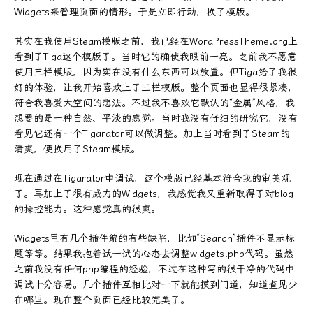
Widgets来管理页面的情形。于是立即行动，换了模版。
其实在我使用Steam模版之前，我已经在WordPressTheme.org上
看到了Tiga这个模版了。当时它的确使我眼前一亮。之前我不愿意
使用三栏模版，因为实在没有什么东西可以放置。但Tiga给了我很
好的体验，让我开始喜欢上了三栏模版。整个页面也显得很紧凑，
符合我喜爱大空间的想法。不过我不喜欢它默认的“金属”风格，我
想要的是一种自然、平淡的感觉。当时我没有仔细的研究它，没有
看见它还有一个Tigarator可以做调整。加上当时看到了Steam的
清爽，便换用了Steam模版。
现在通过在Tigarator中调试，这个模版已经基本符合我的审美观
了。再加上了很有威力的Widgets，我感觉我又重新取得了对blog
的操控能力。这种感觉真的很爽。
Widgets里有几个插件编的有些缺陷，比如“Search”插件不显示标
题等等。结果我抱着试一试的心态去调整widgets.php代码。虽然
之前我没有任何php编程的经验，不过在这种写的很干净的代码中
调试十分容易。几个插件互相比对一下就能摸到门道，知道查见少
在哪里。现在整个页面已经比较完美了。