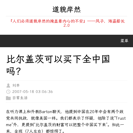
道貌岸然
『人们必须道貌岸然的掩盖着内心的不安』——风子，海盗船长
2.0
菜单
比尔盖茨可以买下全中国
吗？
刘丰
2007-05-18 03:06:36
日常生活
在听力课上和外教Barton聊天，他提到中国在20年中会有两个政
党共同执政，就像美国一样。我们都表示了怀疑，他除了说“Trust
me”外，更提到“比尔盖茨的财富可以把整个中国买下来”。如此一
来，全班（7人左右）都惊愕了。