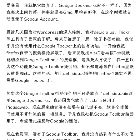
要登录，我就把它放弃了。Google Bookmarks就不一样了，因为
我每次上网的第一件事就是去Gmail里检查邮件，在这个时候就自
动登录了Google Account。
最近几天因为对Wordpress的深入接触，我对del.icio.us、Flickr
等工具有了更深的了解。后来仔细想了一想，除了书签功能，我似
乎并没有使用什么Google Toolbar上的独有功能。一开始我把
firefox自带的搜索框给屏蔽了，后来发现按Alt+D后再按Tab键就
能切换到Google Toolbar上的搜索框，这真是太方便了！我一直以
为这个功能是Google Toolbar提供的，却不知道原来在firefox里默
认就是如此。这样的话，加上del.icio.us插件的firefox也确实不再
需要Google Toolbar了。
其实这个Google Toolbar带给我们的不只是放弃了del.icio.us而改
用Google Bookmarks，我还因为它放弃了flickr而使用了
Picasaweb。现在想来确实没有必要与自己过不去，放弃全球第一
而使用不算如流的另一项服务。于是我狠心把Google Toolbar给禁
用了，希望借此摆脱对Google的迷信。
现在我发现，没有了Google Toolbar，我并没有感到有什么不方便