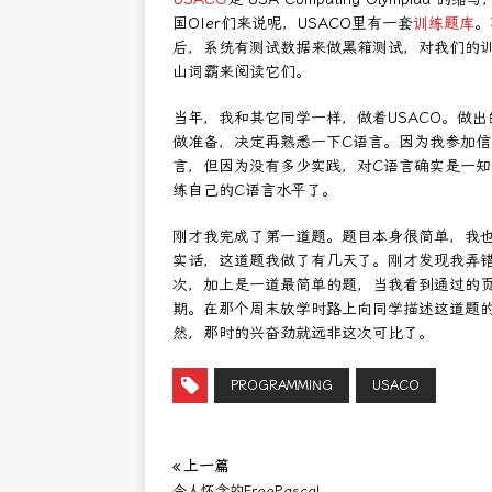
国OIer们来说呢，USACO里有一套
训练题库
。
后，系统有测试数据来做黑箱测试，对我们的
山词霸来阅读它们。
当年，我和其它同学一样，做着USACO。做
做准备，决定再熟悉一下C语言。因为我参加信息
言，但因为没有多少实践，对C语言确实是一知
练自己的C语言水平了。
刚才我完成了第一道题。题目本身很简单，我也
实话，这道题我做了有几天了。刚才发现我弄
次，加上是一道最简单的题，当我看到通过的
期。在那个周末放学时路上向同学描述这道题
然，那时的兴奋劲就远非这次可比了。
PROGRAMMING
USACO
« 上一篇
令人怀念的FreePascal