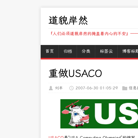
道貌岸然
『人们必须道貌岸然的掩盖着内心的不安』——
首页
归档
分类
标签云
博客标
重做USACO
刘丰
2007-06-30 01:05:29
信息
USACO
是“USA Computing Olymp