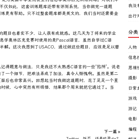
我没
不仅如此，这套训练题库还带有评测系统，当你做完一道题
训练更有帮助。只不过整套题库都是英文的，我们当时还需要金
出行
分类
出的题目也着实不少，让人很有成就感。这几天为了将来的学业
学奥林匹克竞赛时使用的是Pascal语言，虽然自学过C语
半解。这次我想到了USACO，通过做这些题目，应该是足以磨
人物
信息
记得题意与做法，只是我还不太熟悉C语言的一些“陷阱”。说老
思维
错了一个细节，把乘法弄成了加法，真令人惭愧啊。虽然是第二
摄影
页面后也非常高兴。回想起当时我做这道题时，花了足足一个星
的时候，心中突然有所领悟，结果那个周末就把它通过了。当
日常
游戏
游记
电影
编程
下一篇 »
Twitter，饭否，还是叽歪de？