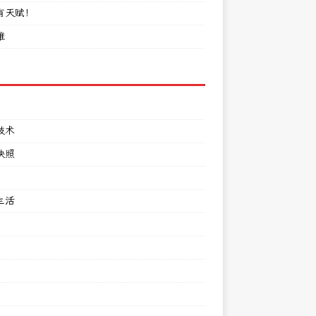
有天赋！
难
技术
快照
生活