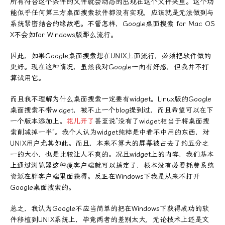
所有符合这个条件的文件就会动态的出现在这个文件夹里。这个功
能似乎任何第三方桌面搜索软件都没有实现，应该就是无法做到与
系统紧密结合的缘故吧。不管怎样，Google桌面搜索 for Mac OS
X不会如for Windows版那么流行。
因此，如果Google桌面搜索想在UNIX上面流行，必须把软件做的
更好。现在这种情况，虽然我对Google一向有好感，但我并不打
算试用它。
而且我不理解为什么桌面搜索一定要有widget。Linux版的Google
桌面搜索不带widget，被不止一个blog提到过，而且希望可以在下
一个版本添加上。
花儿开了
甚至说“没有了widget相当于将桌面搜
索削减掉一半”。我个人认为widget纯粹是中看不中用的东西，对
UNIX用户尤其如此。而且，本来不算大的屏幕被占去了约五分之
一的大小，也是比较让人不爽的。况且widget上的内容，我们基本
上通过浏览器这种瘦客户端就可以搞定了，根本没有必要耗费系统
资源在胖客户端里面获得。反正在Windows下我是从来不打开
Google桌面搜索的。
总之，我认为Google不应当简单的把在Windows下获得成功的软
件移植到UNIX系统上，毕竟两者的差别太大，无论技术上还是文