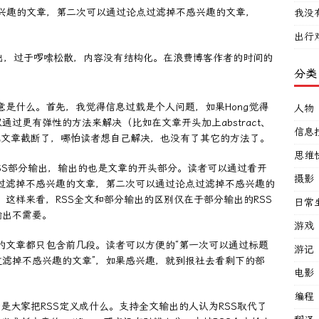
趣的文章，第二次可以通过论点过滤掉不感兴趣的文章，
我没
出行
输出，过于啰嗦松散，内容没有结构化。在浪费博客作者的时间的
分类
意是什么。首先，我觉得信息过载是个人问题，如果Hong觉得
人物
过更有弹性的方法来解决（比如在文章开头加上abstract、
信息
把文章截断了，哪怕读者想自己解决，也没有了其它的方法了。
思维
RSS部分输出，输出的也是文章的开头部分。读者可以通过看开
摄影
过滤掉不感兴趣的文章，第二次可以通过论点过滤掉不感兴趣的
这样来看，RSS全文和部分输出的区别仅在于部分输出的RSS
日常
输出不需要。
游戏
有的文章都只包含前几段。读者可以方便的“第一次可以通过标题
游记
滤掉不感兴趣的文章”，如果感兴趣，就到报社去看剩下的部
电影
编程
是大家把RSS定义成什么。支持全文输出的人认为RSS取代了