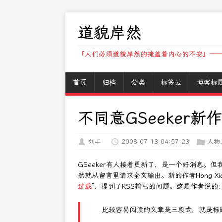
道貌岸然
『人们必须道貌岸然的掩盖着内心的不安』——
首页
归档
分类
标签云
博客标
不同意GSeeker新
刘丰
2008-07-13 04:57:23
人物
GSeeker有人接着更新了，是一个好消息。但
然就从留言里请求全文输出。新的作者Hong Xi
过载
”，提到了RSS输出的问题。这是作者说的
比较容易阅读的文章是三段式，就是标