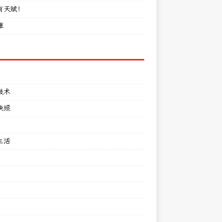
有天赋！
难
技术
快照
生活