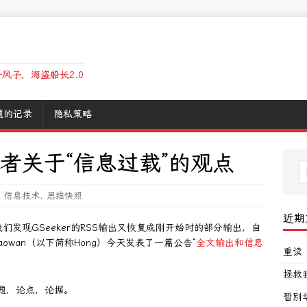
风子，海盗船长2.0
题的记录
隐私策略
作者关于“信息过载”的观点
,
信息技术
,
思维快照
近期
我们发现GSeeker的RSS输出又恢复成刚开始时的部分输出，自
aowan（以下简称Hong）今天发表了一篇公告“
全文输出和信息
重读
：
拯救
题，论点，论据。
暂别