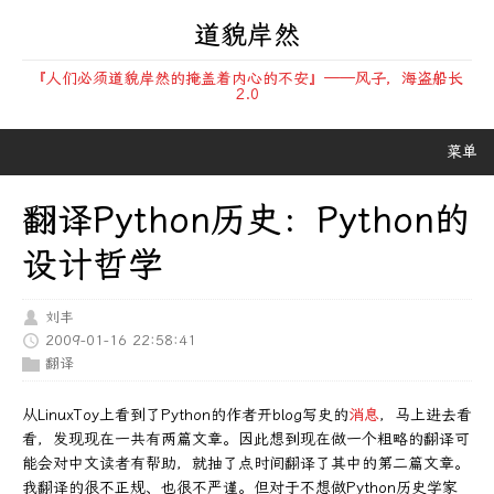
道貌岸然
『人们必须道貌岸然的掩盖着内心的不安』——风子，海盗船长
2.0
菜单
翻译Python历史：Python的
设计哲学
刘丰
2009-01-16 22:58:41
翻译
从LinuxToy上看到了Python的作者开blog写史的
消息
，马上进去看
看，发现现在一共有两篇文章。因此想到现在做一个粗略的翻译可
能会对中文读者有帮助，就抽了点时间翻译了其中的第二篇文章。
我翻译的很不正规、也很不严谨。但对于不想做Python历史学家