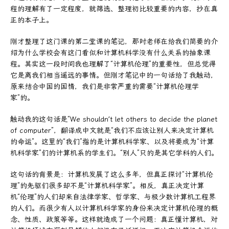
程的理解有了一定程度，就筛选、整理初比较重要的内容，抄在真
正的本子上。
刚才整理了这门课的第二堂课的笔记，那时老师在给我们简要的介
绍为什么学校会有这门看似和计算机科学没有什么关系的抽象课
程。其实这一段时间我也理解了“计算机伦理”的重要性，但总觉得
它是离我们相当遥远的事情。但刚才笔记中的一句话给了我触动，
原来结合中国的国情，我们是非常严重的需要“计算机伦理学
家”的。
触动我的这句话是“We shouldn’t let others to decide the planet
of computer”，翻译成中文就是“我们不应该让别人来决定计算机
的命运”。这里的“我们”指的是计算机科学家、以及将要成为“计算
机科学家”们的计算机系的学生们。“别人”只的是其它学科的人们。
这句话的背景是：计算机发展了这么多年，但真正探讨“计算机伦
理”的先驱们很多却不是“计算机科学家”。相反，真正决定计算
机“伦理”的人们却来自法律学家、哲学家、与极少数计算机工程界
的人们。而很少有人以计算机科学家的身份来决定计算机伦理的概
念、性质、政策等等。这样就造成了一个问题：真正懂计算机，对