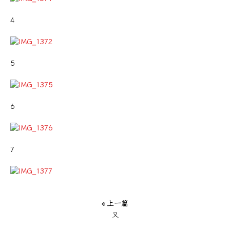
4
5
6
7
« 上一篇
又