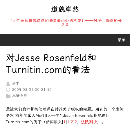
道貌岸然
『人们必须道貌岸然的掩盖着内心的不安』——风子，海盗船长
2.0
菜单
对Jesse Rosenfeld和
Turnitin.com的看法
刘丰
2009-03-31 00:21:45
思维快照
最近我们的计算机伦理课在讨论关于版权的问题。用到的一个案例
是2003年加拿大McGill大一学生Jesse Rosenfeld拒绝使用
Turnitin.com的例子（新闻原文[
1
]
1
[
2
]
2
，
法院判决
）。