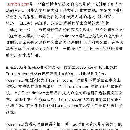
Turnitin.com
是一个自动检查你提交的论文是否非法引用了别人作
品的网站。国外大学的论文对于论文引用非常重视。在论文中引用
任何别人的作品，都需要在论文中使用严格的格式（如APA、
MLA、IEEE等）来说明。没有这样做的学生会被认为“作弊
（plagiarism）”，而这篇论文无论内容多么精彩，都不会得到高分
（经常有人得到0分或F）。Turnitin.com通过比较提交的论文和本
身的论文库来告诉你你的文章是否合法的引用了别的文章。许多大
学要求学生在提交论文的时候，一同提交Turnitin.com的结论来证
明你没有非法引用。
而在2003年在McGill大学读大一的学生Jesse Rosenfeld拒绝向
Turnitin.com提交自己经济课上的论文，因此得到了0分。
Rosenfeld向法院状告了Turnitin.com，理由是不想学生在事实上
作弊之前被认定为是有罪的，而且Turnitin.com侵犯了他的知识产
权，因为Turnitin.com会用用户提交的论文来检测日后被提交的文
章，因此作为一个商业公司，Turnitin.com间接的用学生的知识产
权赚了钱。有不少教授也对Turnitin.com在大学里广泛使用表达了
担忧。
Rosenfeld的两点理由值得商榷。第一点理由我看来是可笑的。他