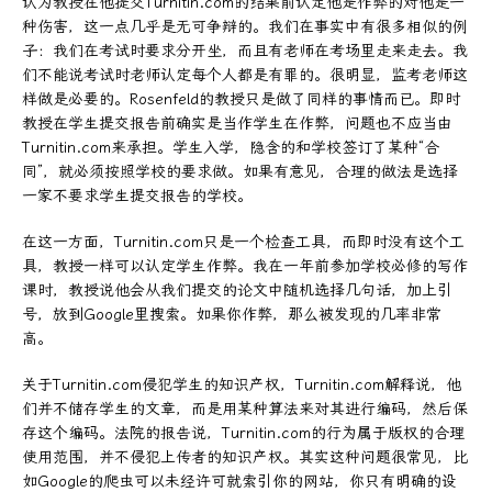
认为教授在他提交Turnitin.com的结果前认定他是作弊的对他是一
种伤害，这一点几乎是无可争辩的。我们在事实中有很多相似的例
子：我们在考试时要求分开坐，而且有老师在考场里走来走去。我
们不能说考试时老师认定每个人都是有罪的。很明显，监考老师这
样做是必要的。Rosenfeld的教授只是做了同样的事情而已。即时
教授在学生提交报告前确实是当作学生在作弊，问题也不应当由
Turnitin.com来承担。学生入学，隐含的和学校签订了某种“合
同”，就必须按照学校的要求做。如果有意见，合理的做法是选择
一家不要求学生提交报告的学校。
在这一方面，Turnitin.com只是一个检查工具，而即时没有这个工
具，教授一样可以认定学生作弊。我在一年前参加学校必修的写作
课时，教授说他会从我们提交的论文中随机选择几句话，加上引
号，放到Google里搜索。如果你作弊，那么被发现的几率非常
高。
关于Turnitin.com侵犯学生的知识产权，Turnitin.com解释说，他
们并不储存学生的文章，而是用某种算法来对其进行编码，然后保
存这个编码。法院的报告说，Turnitin.com的行为属于版权的合理
使用范围，并不侵犯上传者的知识产权。其实这种问题很常见，比
如Google的爬虫可以未经许可就索引你的网站，你只有明确的设