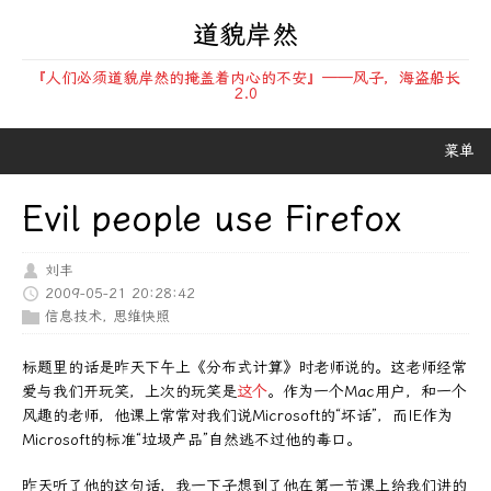
道貌岸然
『人们必须道貌岸然的掩盖着内心的不安』——风子，海盗船长
2.0
菜单
Evil people use Firefox
刘丰
2009-05-21 20:28:42
信息技术
,
思维快照
标题里的话是昨天下午上《分布式计算》时老师说的。这老师经常
爱与我们开玩笑，上次的玩笑是
这个
。作为一个Mac用户，和一个
风趣的老师，他课上常常对我们说Microsoft的“坏话”，而IE作为
Microsoft的标准“垃圾产品”自然逃不过他的毒口。
昨天听了他的这句话，我一下子想到了他在第一节课上给我们讲的