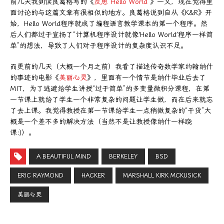
前几天我到读良葛格写的《
反思“Hello World”
》一文，现在觉得里
面讨论的与这篇文章有很相似的地方。良葛格说到自从《K&R》开
始，Hello World程序就成了编程语言教学课本的第一个程序。然
后人们都过于宣扬了“计算机程序设计就像‘Hello World’程序一样简
单”的想法，导致了人们对于程序设计的复杂度认识不足。
而更前的几天（大概一个月之前）我看了描述传奇数学家约翰纳什
的事迹的电影《
美丽心灵
》，里面有一个情节是纳什毕业后去了
MIT，为了逃避给学生讲授“过于简单”的多变量微积分课程，在第
一节课上就给了学生一个非常复杂的问题让学生做，而在后来就忘
了去上课。我觉得教授在第一节课给学生一点稍微复杂的“干货”大
概是一个差不多的解决方法（当然不是让教授像纳什一样跷
课:)）。
A BEAUTIFUL MIND
BERKELEY
BSD
ERIC RAYMOND
HACKER
MARSHALL KIRK MCKUSICK
美丽心灵