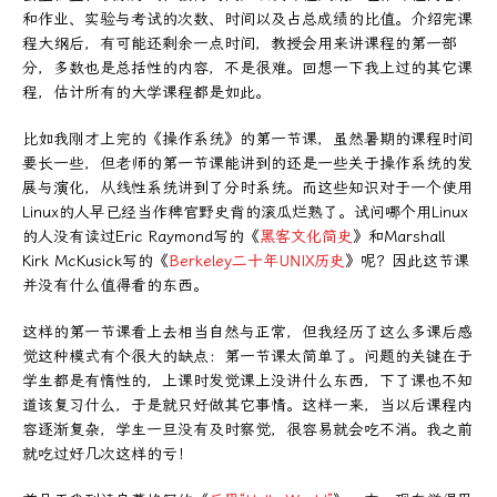
和作业、实验与考试的次数、时间以及占总成绩的比值。介绍完课
程大纲后，有可能还剩余一点时间，教授会用来讲课程的第一部
分，多数也是总括性的内容，不是很难。回想一下我上过的其它课
程，估计所有的大学课程都是如此。
比如我刚才上完的《操作系统》的第一节课，虽然暑期的课程时间
要长一些，但老师的第一节课能讲到的还是一些关于操作系统的发
展与演化，从线性系统讲到了分时系统。而这些知识对于一个使用
Linux的人早已经当作稗官野史背的滚瓜烂熟了。试问哪个用Linux
的人没有读过Eric Raymond写的《
黑客文化简史
》和Marshall
Kirk McKusick写的《
Berkeley二十年UNIX历史
》呢？因此这节课
并没有什么值得看的东西。
这样的第一节课看上去相当自然与正常，但我经历了这么多课后感
觉这种模式有个很大的缺点：第一节课太简单了。问题的关键在于
学生都是有惰性的，上课时发觉课上没讲什么东西，下了课也不知
道该复习什么，于是就只好做其它事情。这样一来，当以后课程内
容逐渐复杂，学生一旦没有及时察觉，很容易就会吃不消。我之前
就吃过好几次这样的亏！