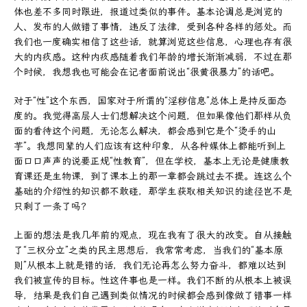
体也差不多同时跟进，报道过类似的事件。基本论调总是浏览的
人、发布的人做错了事情，违反了法律，受到各种各样的惩处。而
我们也一度确实相信了这些话，就算浏览这些信息，心理也存有很
大的内疚感。这种内疚感随着我们年龄的增长渐渐减弱，不过在那
个时候，我想我也可能会在记者面前说出“很黄很暴力”的话吧。
对于“性”这个东西，国家对于所谓的“淫秽信息”总体上是持反面态
度的。我觉得高层人士们想解决这个问题，但如果像他们那样从负
面的看待这个问题，无论怎么解决，都会感到它是个“烫手的山
芋”。我想同辈的人们应该有这种印象，从各种媒体上都能听到上
面口口声声的说要正规“性教育”，但在学校，基本上无论是健康教
育课还是生物课，到了课本上的那一章都会跳过去不提。连这么个
基础的介绍性的知识都不敢碰，那学生获取相关知识的途径岂不是
只剩了一条了吗？
上面的想法是我几年前的观点，现在我有了很大的改变。自从接触
了“三权分立”之类的民主思想后，我常常考虑，当我们的“基本原
则”从根本上就是错的话，我们无论再怎么努力奋斗，都难以达到
我们被宣传的目标。性这件事也是一样。我们不断的从根本上被误
导，结果是我们自己遇到类似情况的时候都会感到像做了错事一样