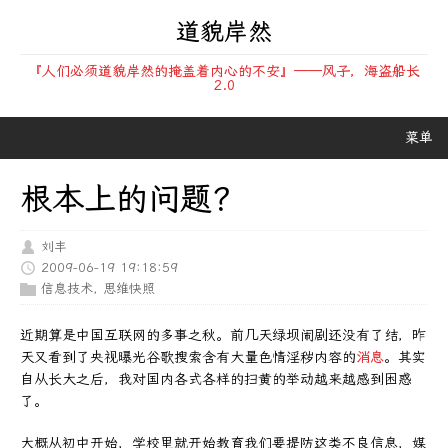
道貌岸然
『人们必须道貌岸然的掩盖着内心的不安』——风子，海盗船长
2.0
菜单
根本上的问题？
刘丰
2009-06-19 19:18:59
信息技术
,
思维快照
近期算是中国互联网的多事之秋。前几天绿坝闹剧还没有了结，昨
天又看到了央视曝光谷歌搜索含有大量色情淫秽内容的
消息
。其实
自从长大之后，我对国内各式各样的扫黄的举动越来越感到困惑
了。
大概从初中开始，学校里就开始教育我们要提防这类不良信息，媒