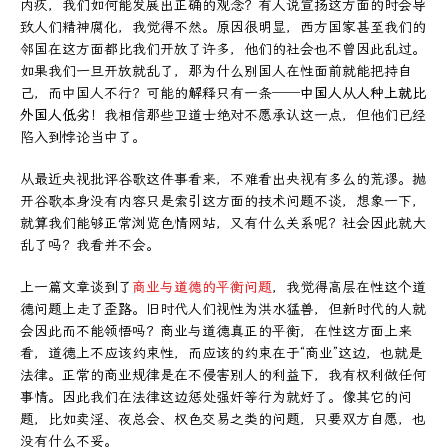
内疚，我们如何能发展出正确的观念？有人说宣扬这方面的时会导
致人们精神腐化，我觉得不然。原因很明显，西方国家甚至我们的
邻国在这方面都比我们开放了许多，他们的社会也不曾因此乱过。
如果我们一旦开放就乱了，那为什么别国人在性面前就能把持自
己，而中国人不行？可能的解释只有一条──
中国人从人种上就比
外国人低劣
！我相信那些卫道士绝对不愿承认这一点，但他们已经
陷入到悖论当中了。
从最近央视批评谷歌这件事看来，不难看出央视有多么的荒谬。抛
开谷歌本身没有内容只是索引这方面的技术问题不谈，想象一下，
就算我们能够正常浏览色情网站，又有什么关系呢？社会因此就大
乱了吗？我看并不会。
上一篇文章谈到了
商业与道德的平衡问题
，我觉得高层在性这个道
德问题上走了歪路。旧时代人们视性为洪水猛兽，但新时代的人就
会因此而不能领悟吗？商业与道德真正的平衡，在性这方面上来
看，道德上不应该约束性，而应该的约束在于“商业”这边，也就是
法律。正常的商业规律是在不侵害别人的利益下，我有权利做任何
事情。因此我们在法律这边惩处强奸等行为就好了。像其它的问
题，比如卖淫、夜总会、权色交易之类的问题，只要双方自愿，也
没有什么不妥。