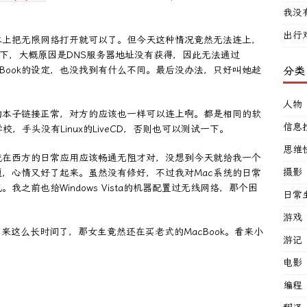
我没
出行
本上把无限网络打开就可以了。但今天这种情况竟然无法连上，
一下，大概原因是DNS服务器地址没有获得，因此无法通过
acBook的设定，也没找到有什么不同。最后没办法，只好叫她趁
分类
人物
的本子链接正常，对方的应该也一样可以连上啊。都是相同的软
信息
，手头没有Linux的LiveCD，否则也可以测试一下。
思维
统在西方的日常应用应该畅通无阻才对，没想到今天就给我一个
摄影
，心情又好了起来。虽然没有修好，不过我对Mac系统的日常
之前也给Windows Vista的机器配置过无线网络，那个困
日常
游戏
ok出来这么长时间了，那女生竟然还在买老式的MacBook。看来小
游记
电影
编程