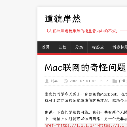
道貌岸然
『人们必须道貌岸然的掩盖着内心的不安』——
首页
归档
分类
标签云
博客标
Mac联网的奇怪问题
刘丰
2009-07-01 02:12:17
日常
室友的同学昨天买了一台白色的MacBook，
统对于这方面的设定应该很容易才对，结果今
先说一下我们学校的网络。我们一共有两个无限网
中，链接上立刻就可以访问网络；另一个是非
href="https://1.1.1.1/">https://1.1.