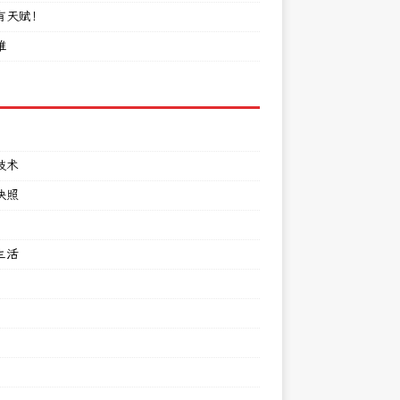
有天赋！
难
技术
快照
生活