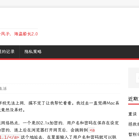
风子，海盗船长2.0
题的记录
隐私策略
生活
近期
在学校无法上网，搞不定了让我帮忙看看。我过去一直觉得Mac系
天竟然没弄好。
重读
络热点，一个是802.1x加密的，用户名和密码在保存在设定
拯救
加密的，连上后在浏览器打开网页后，会跳转到
<a
暂别
1.1/</a>
这个地址去，在里面输入了用户名和密码就可以联