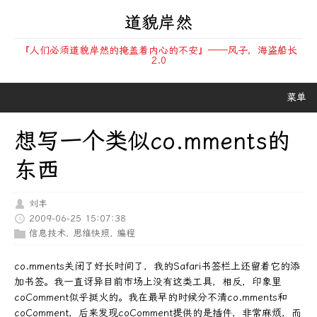
道貌岸然
『人们必须道貌岸然的掩盖着内心的不安』——风子，海盗船长
2.0
菜单
想写一个类似co.mments的
东西
刘丰
2009-06-25 15:07:38
信息技术
,
思维快照
,
编程
co.mments关闭了好长时间了，我的Safari书签栏上还留着它的添
加书签。我一直讶异目前市场上没有这类工具，相反，印象里
coComment似乎挺火的。我在最早的时候分不清co.mments和
coComment，后来发现coComment提供的是插件，非常麻烦，而