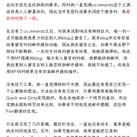
且似乎还无法达到我的要求。同时我一直觉得co.mments这个工具
应该是人人都喜欢的，因此当开发团队说要关闭这个服务时，我
着
实的吃惊了一把
。
在没有了co.mments之后，对我来说影响没有特别巨大，唯一的一
点可能就是我更少的在别人的blog上留言了。很多blog并没有安装
回复留言时的邮件通知功能，因此我在留言之后，如果不再去那个
网站不断刷新，一旦对方对我的留言有回复，我就很难得知。我这
个用MT搭建的blog，每次有人留言的时候，我都能收到邮件，但
我回复别人留言后别人能否收到邮件通知，我就不知道了。而我在
用WP的时候更没有安装邮件通知插件。
没有这个工具，我一直觉得特别不方便，因此最近有想自己实现一
个山寨版的想法。方法也没有自习设计，只要用最简单能用的
Quick and Dirty实现就好。先在本地保存一个网页的备份，然后
定期去抓取网页回来比较，如果有不同则发送邮件提醒，这些用
Perl都很好实现。
只在前天写了几行草稿，最近忙作业，一直也没有动手，真希望能
找点时间完成它。另外，如果可能的话，我希望能把它弄到