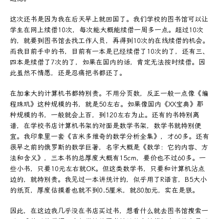
这次还书是因为我在后天早上就回国了。我们学校的图书馆可以让
学生在网上续借10次，每次能大概能续借一周多一点。超过10次
的，就要到图书馆去找工作人员，再得到10次的在线续借的机会。
而我目前手中的书，目前有一本是已经续借了10次的了，还有三、
四本是续借了7次的了，如果在国内的话，肯定无法按时续借。因
此虽然不情愿，还是忍痛把书都还了。
在加拿大的计算机书都特别贵。不用分页数，反正一般一点像《编
程珠玑》这种规模的书，就是50左右。如果像国内《XX宝典》那
种规模的书，一般就会上百，到120左右为止。还有的书特别离
谱，在学校书店计算机书架的对面是数学书架，数学书就特别便
宜。我印象里一套《吉米多维奇的数学分析全集》，才60多。还有
很早之前的俄罗斯的数学巨著，名字大概是《数学：它的内容、方
法和含义》，三本书的总厚度大概有15cm，要价也不过60多。一
些小书，只要10元左右就OK。但这类数学书，只要和计算机沾点
边的，就特别贵。我见过一本讲统计的，似乎用了R语言，B5大小
的纸页，厚度估摸着也就不到0.5厘米，就80加元，实在是狠。
因此，在这边我几乎没在书店买过书，想看什么就去图书馆搜索一