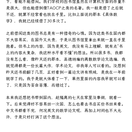
下，看能不能借阅。我们学校的图书馆虽然在计算机方面的存量不
是很大，但也能借到像TAOCP之类的名著。我一般是借了之后就
不还，就算不经常看也放在手里。比如上面说的那本《具体数
学》，我就已经续借了30多次了。
之前借阅这类的图书总是有一种猎奇的心情。因为这类书在国内都
不大容易买，在国外又太贵，于是从图书馆里拿出来就一直在手里
抱着。但书上的内容，因为是英文，我没有马上理解，就有点“书
上的内容太复杂，我这种水平看不懂”的想法。所以很多书，我都
没有怎么看，像昨天还的那本，高德纳编的离散数学论文选编，我
就觉得都是一些长篇大作，学术论文，非我等人可以看的。没想到
昨天还书前翻了几页，正好看到一篇论文讲有限域，是我在一年前
就学了的。我于是就大体看了一下，果然里面的内容我早就可以看
了，只是因为妄自菲薄，而错过了。
本来我还想把书带到国内，趁隔离的七天在家里没事做，就看一
下。后来觉得好不容易回一次国，怎么也要去书店买些书回来看。
中文书都看不完，何况英文的数学论文呢，再加上时间也不大允
许，于是只好打消了这个想法。