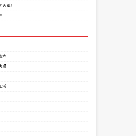
有天赋！
难
技术
快照
生活