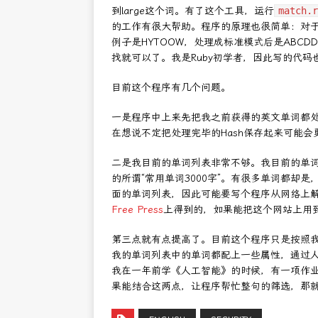
到large这个词。有了这个工具，运行
match.r
的工作有很大帮助。程序的原理也很简单：对于S
例子是HYTOOW，处理成标准模式后是ABCD
找就可以了。我是Ruby初学者，因此写的代
目前这个程序有几个问题。
一是程序中上来先把我之前获得的英文单词都
在想说不定把处理完毕的Hash保存起来可能会
二是我目前的单词列表非常不够。我目前的单
的所谓“常用单词3000字”。有很多单词都却是
面的单词列表，因此可能要写个程序从网络上
Free Press
上得到的，如果能把这个网站上用
第三点就有点提高了。目前这个程序只是按照
我的单词列表中的单词都配上一些属性，通过
我在一年前学《人工智能》的时候，有一项作业是
果能结合这两点，让程序帮忙整句的筛选，那