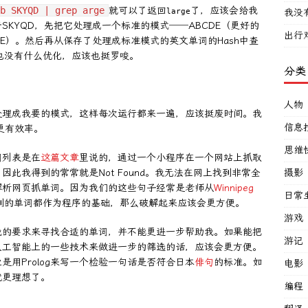
b SKYQD | grep arge
就可以了返回
了，应该会给我
large
我没
KYQD，先把它处理成一个标准的模式──ABCDE（更好的
出行
DE）。然后再从保存了处理成标准模式的英文单词的Hash中查
码也没有什么优化，应该也挺罗唆。
分类
人物
处理成我要的模式，这样每次运行都来一遍，应该挺废时间。我
信息
更有效率。
思维
词列表是在
这篇文章
里说的，通过一个小程序在一个网站上抓取
，因此我得到的常常就是Not Found。我无法在网上找到非常全
摄影
解析网页抓单词。因为我们的这些句子经常是老师从
Winnipeg
日常
到的单词都作为程序的基础，那么破解起来应该会更方便。
游戏
我的要求来寻找合适的单词，并不能更进一步帮助我。如果能把
游记
人工智能上的一些技术来做进一步的筛选的话，应该会更方便。
用Prolog来写一个检验一句话是否符合日本
俳句
的标准。如
电影
就更理想了。
编程