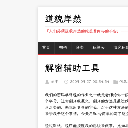
道貌岸然
『人们必须道貌岸然的掩盖着内心的不安』——
首页
归档
分类
标签云
博客标
解密辅助工具
刘丰
2009-09-27 00:34:54
信息
我们的密码学课程的作业之一就是老师给你一
个字母，让你翻译成原文。翻译的方法是通过
词之类的，来找出更多的字母。对于这种方法
来帮我干这个事情。今天用Ruby简单的写了这
经过测试，程序能按照我的想法来做事。比如那篇