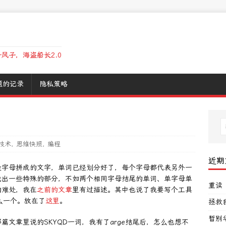
风子，海盗船长2.0
题的记录
隐私策略
技术
,
思维快照
,
编程
近期
段字母拼成的文字，单词已经划分好了，每个字母都代表另外一
找出一些特殊的部分，不如两个相同字母结尾的单词、单字母单
重读
的难处，我在
之前的文章
里有过描述。其中也说了我要写个工具
么一个。放在了
这里
。
拯救
暂别
文章里说的SKYQD一词，我有了arge结尾后，怎么也想不