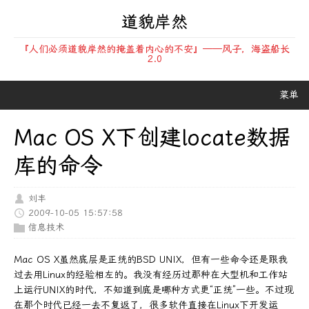
道貌岸然
『人们必须道貌岸然的掩盖着内心的不安』——风子，海盗船长
2.0
菜单
Mac OS X下创建locate数据
库的命令
刘丰
2009-10-05 15:57:58
信息技术
Mac OS X虽然底层是正统的BSD UNIX，但有一些命令还是跟我
过去用Linux的经验相左的。我没有经历过那种在大型机和工作站
上运行UNIX的时代，不知道到底是哪种方式更“正统”一些。不过现
在那个时代已经一去不复返了，很多软件直接在Linux下开发运