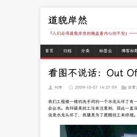
道貌岸然
『人们必须道貌岸然的掩盖着内心的不安』——
首页
归档
分类
标签云
博客标
看图不说话：Out Of 
刘丰
2009-10-07 14:27:59
日常
我们工程楼一楼的洗手间的一个水龙头坏了有
会出水。我怀疑是校工没有注意到，因此一直
说是水龙头坏了，我猜是为了提醒校工来修理