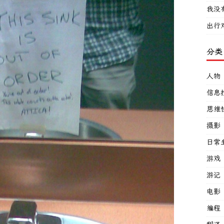
我没
出行
分类
人物
信息
思维
摄影
日常
游戏
游记
电影
编程