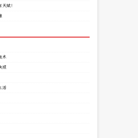
有天赋！
难
技术
快照
生活