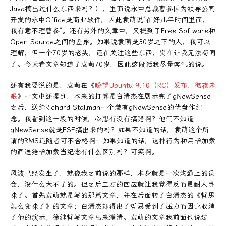
Java搞出过什么东西来吗？），里面说永中总裁曹参因为领导公司
开发的永中Office是商业软件，因此袁萌说“在好几年时间里面，
我有意不理曹参”。还有另外的文章中，又提到了Free Software和
Open Source之间的差异。如果说袁萌是30岁之下的人，我可以
理解，但一个70岁的老头，还在关注这些东西，实在让我无法苟同
了。今天看文章知道了袁萌70岁，因此这段话我尽量客气的说。
还有我要说的是，袁萌在《
盼望Ubuntu 9.10（RC）发布，彻夜未
眠
》一文中还提到，本来的打算是白清杰在展示完了gNewSense
之后，送给Richard Stallman一个装有gNewSense的优盘作纪
念。我看到这一段的时候，心想有没有搞错啊？他们不知道
gNewSense就是FSF搞出来的吗？如果不知道的话，袁萌这个所
谓的RMS追随者可不合格啊；如果知道的话，这种行为和用毕加索
的画送给毕加索当纪念有什么区别吗？可笑啊。
风波已经发生了，就像我之前说的那样，本身就是一次沟通上的误
会，没什么大不了的。但之后三方的回应就让我觉得反而更耐人寻
味了。首先袁萌就是写的那篇文章，并在后面转了白清杰的《哲思
怎么变味了》的文章；白清杰却得出了哲思受到了压力而因此取消
了他的演示；徐继哲写文章出来澄清。袁萌的文章我前面也说过