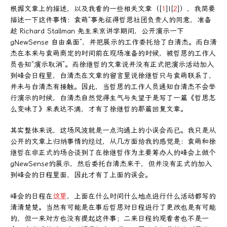
根据文章上的描述，以及我看的一些相关文章（[
1
]|[
2
]），我简要
描述一下这件事情：袁萌“事先征得哲思社团负责人的同意，准备
趁 Richard Stallman 先生来京讲学期间，公开演示一下
gNewSense 自由桌面”，并把展示的工作委托给了白清杰。而白清
杰在本来与袁萌商定的时间前在现场准备的时候，被哲思的工作人
员告知“演示取消”。而徐继哲的文章说并没有正式把演示活动加入
到峰会日程里，白清杰在文章的留言里说徐继哲只与袁萌联系了，
并未与白清杰有接触。因此，当哲思的工作人员通知白清杰不会举
行演示的时候，白清杰自然觉得生气与失望于是写了一篇《哲思怎
么变味了》来表达不满，才有了徐继哲的那篇回复文章。
其实整体来说，这场风波就是一点沟通上的小误会而已。我只是从
公开的文章上归纳事情的经过，从几方面给我的感觉是：袁萌和徐
继哲在非正式的场合谈到了在徐继哲作为主要筹办人的峰会上做个
gNewSense的展示，然后委托白清杰来干，但并没有正式的加入
到峰会的日程里面，因此才有了上面的误会。
峰会的日程在
这里
，上面在什么时间什么地点进行什么活动都写的
清清楚楚。当然有可能是在事后哲思对日程进行了更改也是有可能
的，但一来对方也没有提起这件事；二来日程的观看者也不是一