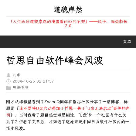
道貌岸然
『人们必须道貌岸然的掩盖着内心的不安』——风子，海盗船长
2.0
菜单
哲思自由软件峰会风波
刘丰
2009-10-25 02:21:57
思维快照
刚才从邮箱里看到了Zoom.Q同学在哲思社区分享了一篇博客，标
题是《
请不要将U盘启动强加于哲思－关于“U盘无法启动”事件的声
明
》。当时我看了题目感觉糊里糊涂，“U盘”和一个社区有什么关
系了？但看了文章后，才知道了这原来是中国自由软件社区内的一
场小风波。