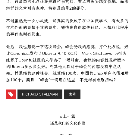
了，白清杰的观点让我觉得相当玄幻，有点被害妄想症似地，而徐
继哲的文章则有点冲，特别是编号2的部分。
不过虽然是一次小风波，却真实的反映了在中国做学术，有太多的
学术外面的事情干扰的事实。哪怕在自由软件社区，人情取代程序
的事件也时有发生。
最后，我也想说一下这次峰会。峰会给我的感觉，打个比方说，好
比Canonical发布了Ubuntu 9.10 RC后，Mark Shuttleworth带头
组织了Ubuntu社区的人举办了一场峰会，会议的内容就是新版本
的Ubuntu多么多么好。而其他人都对于峰会的内容没有半点认
知。哲思搞的这种峰会，就算搞100次，中国的Linux用户也很难增
加100个。而且，“峰会”一词用在这里，不觉得有点别扭吗？
RICHARD STALLMAN
袁萌
« 上一篇
还是我们的文化作祟