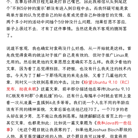
个，在事后修改日程无疑是打自己嘴巴，因此我相信从头到尾这
个“不到5分钟的演示”都没有进入到日程中去。而我怀疑可能是袁
萌单方面的认为凭借自己的知名度或凭借自己和徐继哲的交情，在
两个多小时的活动中间插个5分钟没什么问题，结果哲思不答应，
面子上很过不去，才有了这件事情。当然这是我不客观的臆测罢
了。
说道不客观，我也确实对袁萌没什么好感，从一开始就是这样。首
先我觉得袁萌的做法对于推广自己是有效的，但对于推广Linux是
无用的。然后就是他的文章思想立意确实不怎么样。我很少看他的
文章，因为看了总觉得别扭、不舒服，也没有什么我关注的技术内
容。今天为了了解一下那场风波的来龙去脉，又看了几篇他的文
章，同时又一次收到恶寒的冲击。比如《
盼望Ubuntu 9.10（RC）
发布，彻夜未眠
》这篇文章，前半部分描述他在等待Ubuntu 9.10
RC版发布时那“小鹿乱撞”的心，还有什么每隔半小时就去官网上查
看一次从凌晨一直搞到4点多等等。我们说一个人在不同的年龄应
该有不同的精神面貌，文章后面也说他已经70了。一个70岁的老
头却在装少男，怎不能让我感到恶寒。随便翻翻还在首页上的一些
其它文章，也都是如此：比如说一篇文章题为《
我和Java的一些往
事
》（光这个题目就让我很寒的了，如果他是Joshua Bloch那级的
人物、甚至蔡学镛这样的人物，这个题目我可以接受，但袁萌用