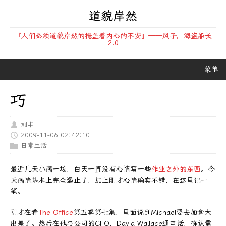
道貌岸然
『人们必须道貌岸然的掩盖着内心的不安』——风子，海盗船长
2.0
菜单
巧
刘丰
2009-11-06 02:42:10
日常生活
最近几天小病一场，白天一直没有心情写一些
作业之外的东西
。今
天病情基本上完全遏止了，加上刚才心情确实不错，在这里记一
笔。
刚才在看
The Office
第五季第七集，里面说到Michael要去加拿大
出差了。然后在他与公司的CFO，David Wallace通电话，确认需