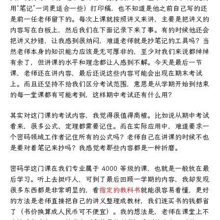
用“笔记”一词更适合一些）打印稿，也不知道是他之前自己写的还
是前一任老师留下的。每次上课就按照讲义来讲，主要是把讲义的
内容写在白板上，然后我们在下面记录下来了事。有的时候他还会
把讲义抄错，让我感到很纳闷，难道老师就是抄笔记的工具吗？当
然老师本身的知识能力应该是无可厚非的，至少对我们来说都绰绰
有余了，但讲课的水平和理念都让人感到不解。今天是最后一节
课，老师还在讲内容，最后还说这些内容可能会出现在期末考试
上。而且还坚持不给我们区分考试范围，意思是从学期开始到结束
的每一堂课都有可能考到，这样期中考试还有什么用？
其实对这门课的考试内容，我觉得很值得商榷。比如说从期中考试
看来，很多公式、定理都需要记住。而在实际应用中，难道要求一
个密码领域工作者记住所有的公式吗？老师自己在讲课的时候不也
是要对着笔记来抄吗？我感觉考那些内容都是一种折磨。
密码学这门课在我们专业属于 4000 等级的课，也就是一般放在最
后学习。听上去挺吓人，可到了最后回顾一学期的内容，我却发现
很多东西都是非常明显的，看
指定的教科书
就能很容易看懂，更好
的方法是老师直接把自己的讲义整理成教材，我们连买书的钱都省
了（书价换算成人民币可不便宜）。我的想法是，老师在课堂上不