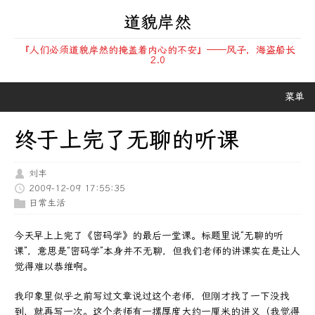
道貌岸然
『人们必须道貌岸然的掩盖着内心的不安』——风子，海盗船长
2.0
菜单
终于上完了无聊的听课
刘丰
2009-12-09 17:55:35
日常生活
今天早上上完了《密码学》的最后一堂课。标题里说“无聊的听
课”，意思是“密码学”本身并不无聊，但我们老师的讲课实在是让人
觉得难以恭维啊。
我印象里似乎之前写过文章说过这个老师，但刚才找了一下没找
到，就再写一次。这个老师有一摞厚度大约一厘米的讲义（我觉得