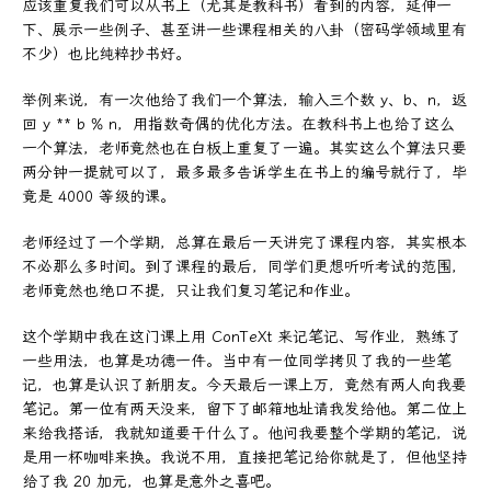
应该重复我们可以从书上（尤其是教科书）看到的内容，延伸一
下、展示一些例子、甚至讲一些课程相关的八卦（密码学领域里有
不少）也比纯粹抄书好。
举例来说，有一次他给了我们一个算法，输入三个数 y、b、n，返
回 y ** b % n，用指数奇偶的优化方法。在教科书上也给了这么
一个算法，老师竟然也在白板上重复了一遍。其实这么个算法只要
两分钟一提就可以了，最多最多告诉学生在书上的编号就行了，毕
竟是 4000 等级的课。
老师经过了一个学期，总算在最后一天讲完了课程内容，其实根本
不必那么多时间。到了课程的最后，同学们更想听听考试的范围，
老师竟然也绝口不提，只让我们复习笔记和作业。
这个学期中我在这门课上用 ConTeXt 来记笔记、写作业，熟练了
一些用法，也算是功德一件。当中有一位同学拷贝了我的一些笔
记，也算是认识了新朋友。今天最后一课上万，竟然有两人向我要
笔记。第一位有两天没来，留下了邮箱地址请我发给他。第二位上
来给我搭话，我就知道要干什么了。他问我要整个学期的笔记，说
是用一杯咖啡来换。我说不用，直接把笔记给你就是了，但他坚持
给了我 20 加元，也算是意外之喜吧。