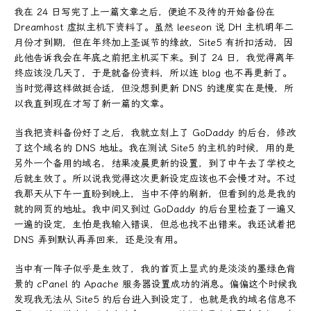
我在 24 日写完了上一篇文章之后，便迫不及待的开始备份在
Dreamhost 虚拟主机下资料了。虽然 leeseon 说 DH 主机明年二
月份才到期，但在年终加上圣诞节的缘故，Site5 有折扣活动，因
此他告诉我会在年底之前把主机买下来。到了 24 日，我觉得离年
终应该没几天了，于是就备份资料，所以连 blog 也不再更新了。
当时觉得这样做挺合适，但没想到更新 DNS 的速度实在是慢，所
以我直到现在才写了新一篇的文章。
当我把资料备份好了之后，我就立刻上了 GoDaddy 的后台，修改
了这个域名的 DNS 地址。我在测试 Site5 的主机的时候，用的是
另外一个备用的域名，结果凌晨更新的设置，到了中午去了学校之
后就生效了。所以说我觉得这次更新设定应该也不会慢才对。不过
我那天从下午一直盼到晚上，当中不停的刷新，但看到的总是我的
就的网页的地址。我中间又到过 GoDaddy 的后台里检查了一遍又
一遍的设定，生怕是我输入错误，但总也找不出错来。我还试着把
DNS 弄到默认再弄回来，还是没有用。
当中有一阵子似乎是生效了，我的首页上显式的是淡淡的墨绿色背
景的 cPanel 的 Apache 服务器设置成功的消息。偏偏这个时候我
发现我无法从 Site5 的后台进入到设定了，也就是我的域名信息不