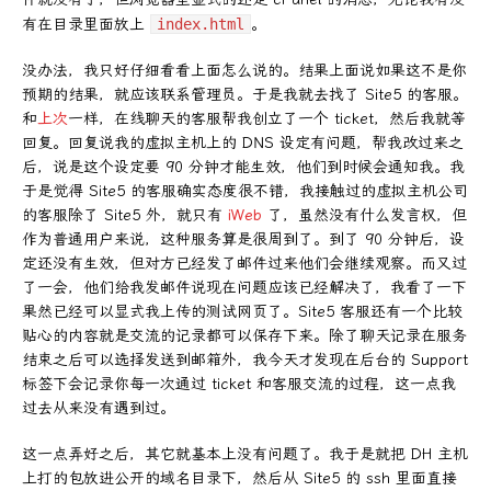
有在目录里面放上
index.html
。
没办法，我只好仔细看看上面怎么说的。结果上面说如果这不是你
预期的结果，就应该联系管理员。于是我就去找了 Site5 的客服。
和
上次
一样，在线聊天的客服帮我创立了一个 ticket，然后我就等
回复。回复说我的虚拟主机上的 DNS 设定有问题，帮我改过来之
后，说是这个设定要 90 分钟才能生效，他们到时候会通知我。我
于是觉得 Site5 的客服确实态度很不错，我接触过的虚拟主机公司
的客服除了 Site5 外，就只有
iWeb
了，虽然没有什么发言权，但
作为普通用户来说，这种服务算是很周到了。到了 90 分钟后，设
定还没有生效，但对方已经发了邮件过来他们会继续观察。而又过
了一会，他们给我发邮件说现在问题应该已经解决了，我看了一下
果然已经可以显式我上传的测试网页了。Site5 客服还有一个比较
贴心的内容就是交流的记录都可以保存下来。除了聊天记录在服务
结束之后可以选择发送到邮箱外，我今天才发现在后台的 Support
标签下会记录你每一次通过 ticket 和客服交流的过程，这一点我
过去从来没有遇到过。
这一点弄好之后，其它就基本上没有问题了。我于是就把 DH 主机
上打的包放进公开的域名目录下，然后从 Site5 的 ssh 里面直接