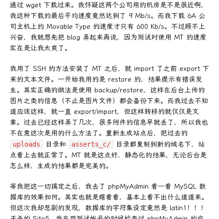
通过 wget 下载过来。我怀疑这两个公司用的机房是不是很近啊，
我这种下载的最后平均速度竟然达到了 9 Mb/s。而我下载 6A 公
司主机上的 Movable Type 的速度才只有 600 Kb/s。不过顾不上
兴奋，我就想先把 blog 弄起来再说，因为测试时使用 MT 的速度
实在是让我太爽了。
我用了 SSH 的方法安装了 MT 之后，就 import 了之前 export 下
来的文本文件。一开始我用的是 restore 的，结果提示有错误发
生。其实正确的做法是使用 backup/restore，这样在后台上传的
图片之类的信息（不止是图片文件）都会备份下来。而我过去不知
道应该这样，就一直 export/import，但这样转移的就仅仅是文
章。过去已经这样弄了几次，很多附件的信息早就丢了，所以我也
不在意这次是用的什么方法了。重新生成站点后，把过去的
uploads
目录和
asserts_c/
目录都复制到新的域名下，站
点看上去就正常了。MT 就是这点好，静态化的结果，无论后台是
怎么样，生成的结果都是完美的。
等我把这一切搞定之后，我去了 phpMyAdmin 看一看 MySQL 数
据库的效果如何。其实也就是瞎看看，基本上看不出什么道道来。
但这次我却悲剧的发现，数据库的字符集设定竟然是 latin1！！！
天杀的 Site5，我在用测试帐号的时候检查过 phpMyAdmin 的启