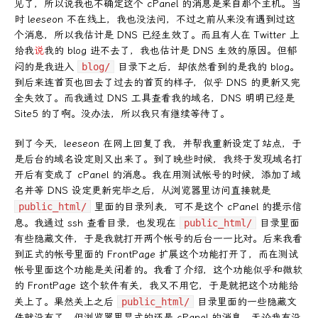
见了，所以说我也不确定这个 cPanel 的消息是来自那个主机。当
时 leeseon 不在线上，我也没法问，不过之前从来没有遇到过这
个消息，所以我估计是 DNS 已经生效了。而且有人在 Twitter 上
给我
说
我的 blog 进不去了，我也估计是 DNS 生效的原因。但郁
闷的是我进入
blog/
目录下之后，却依然看到的是我的 blog。
到后来连首页也回去了过去的首页的样子，似乎 DNS 的更新又完
全失效了。而我通过 DNS 工具查看我的域名，DNS 明明已经是
Site5 的了啊。没办法，所以我只有继续等待了。
到了今天，leeseon 在网上回复了我，并帮我重新设定了站点，于
是后台的域名设定则又出来了。到了晚些时候，我终于发现域名打
开后有变成了 cPanel 的消息。我在用测试帐号的时候，添加了域
名并等 DNS 设定更新完毕之后，从浏览器里访问直接就是
public_html/
里面的目录列表，可不是这个 cPanel 的提示信
息。我通过 ssh 查看目录，也发现在
public_html/
目录里面
有些隐藏文件，于是我就打开两个帐号的后台一一比对。后来我看
到正式的帐号里面的 FrontPage 扩展这个功能打开了，而在测试
帐号里面这个功能是关闭着的。我看了介绍，这个功能似乎和微软
的 FrontPage 这个软件有关，我又不用它，于是就把这个功能给
关上了。果然关上之后
public_html/
目录里面的一些隐藏文
件就没有了，但浏览器里显式的还是 cPanel 的消息，无论我有没