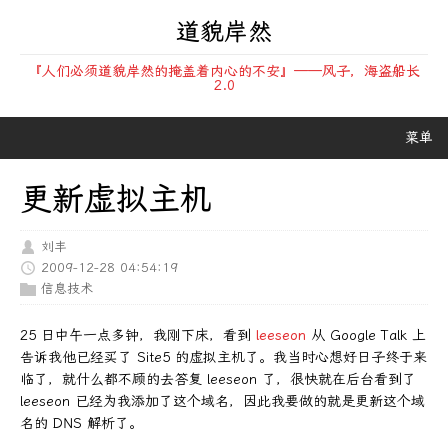
道貌岸然
『人们必须道貌岸然的掩盖着内心的不安』——风子，海盗船长
2.0
菜单
更新虚拟主机
刘丰
2009-12-28 04:54:19
信息技术
25 日中午一点多钟，我刚下床，看到
leeseon
从 Google Talk 上
告诉我他已经买了 Site5 的虚拟主机了。我当时心想好日子终于来
临了，就什么都不顾的去答复 leeseon 了，很快就在后台看到了
leeseon 已经为我添加了这个域名，因此我要做的就是更新这个域
名的 DNS 解析了。