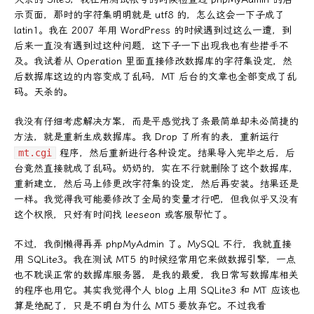
示页面，那时的字符集明明就是 utf8 的，怎么这会一下子成了
latin1。我在 2007 年用 WordPress 的时候遇到过这么一遭，到
后来一直没有遇到过这种问题，这下子一下出现我也有些措手不
及。我试着从 Operation 里面直接修改数据库的字符集设定，然
后数据库这边的内容变成了乱码，MT 后台的文章也全部变成了乱
码。天杀的。
我没有仔细考虑解决方案，而是平感觉找了条最简单却未必简捷的
方法，就是重新生成数据库。我 Drop 了所有的表，重新运行
mt.cgi
程序，然后重新进行各种设定。结果导入完毕之后，后
台竟然直接就成了乱码。奶奶的，实在不行就删除了这个数据库，
重新建立，然后马上修更改字符集的设定，然后再安装。结果还是
一样。我觉得我可能要修改了全局的变量才行吧，但我似乎又没有
这个权限，只好有时间找 leeseon 或客服帮忙了。
不过，我倒懒得再弄 phpMyAdmin 了。MySQL 不行，我就直接
用 SQLite3。我在测试 MT5 的时候经常用它来做数据引擎，一点
也不耽误正常的数据库服务器，是我的最爱，我日常写数据库相关
的程序也用它。其实我觉得个人 blog 上用 SQLite3 和 MT 应该也
算是绝配了，只是不明白为什么 MT5 要放弃它。不过我看