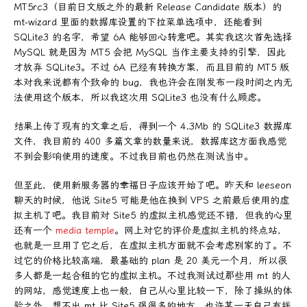
MT5rc3（目前日文版之外的最新 Release Candidate 版本）的
mt-wizard 里面的数据库设置的下拉菜单选项中，还能看到
SQLite3 的名字，希望 6A 能够回心转意吧。其实我这次首先选择
MySQL 就是因为 MT5 会把 MySQL 当作主要支持的引擎，因此
才放弃 SQLite3。不过 6A 已经有转换方案，而且目前的 MT5 版
本对我来说都有个致命的 bug，我也许会在刚发布一段时间之内无
法使用这个版本，所以我这次用 SQLite3 也没有什么顾虑。
结果上传了现有的文章之后，得到一个 4.3Mb 的 SQLite3 数据库
文件，我目前的 400 多篇文章的数量来说，数据库这方面我感觉
不到会影响使用的速度。不过我目前也仍然在测试当中。
但至此，使用新服务器的幸福日子应该开始了吧。昨天和 leeseon
聊天的时候，他说 Site5 可能是他在换到 VPS 之前最后使用的虚
拟主机了吧。我目前对 Site5 的虚拟主机感觉还不错，但我的心里
还有一个
media temple
。网上对它的评价是虚拟主机的终点站，
也就是一旦用了它之后，在虚拟主机方面就不会考虑别家的了。不
过它的价格比较高端，最基础的 plan 是 20 美元一个月，所以很
多人都是一起合租的它的虚拟主机。不过我测试过那些用 mt 的人
的网站，感觉速度上也一般，自己从心里比较一下，除了操纵的体
验之外，想不出 mt 比 Site5 强很多的地方。也许某一天自己有钱