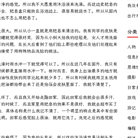
干净的感觉。所以我不大愿意用沐浴液来洗澡。而这边卖肥皂的
我没
齐全，肥皂盒只能放在浴池边上，很容易就进水了。所以从国内
出行
我也不怎么用肥皂了。
是很大。所以从小一直就是用肥皂来清洁的。我有同学的皮肤是
分类
罐罐就觉得很好笑，因为从小到大给我的经验是，女人才用洗面
瘩的问题，在长大后看到了他们脸上那些疙瘩以及他们处理起来
人物
的接受了用特殊物品洗脸的做法。
信息
洗澡时用水冲一下就觉得可以了。所以在这几年在国外，我只有
思维
时候都是直接用水冲一下。相对而言，我身上出油最多的地方就
摄影
的油性皮肤的同学比起来就少多了，所以有时候我就用卫生纸用
是把油都给带出来了还是给压会皮肤里面了，我就不清楚了。
日常
又坏了，而且我又开始走路回家，因此回家后我就会出很多汗，
游戏
下的时候了，而且家里用肥皂的效果不是很好，我就去超市买了
游记
牌的，具体名称是什么我记不清了，一个明显的特点是其中有些固
说明。回家后感觉脸上很油，就用它洗了。洗完之后的感觉就
电影
编程
有些麻烦了，因为我的头发长，所以这些沐浴液容易沾到头发