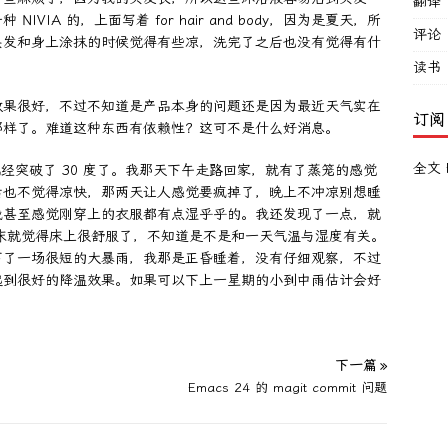
翻译
IA 的，上面写着 for hair and body，因为是夏天，所
评论
头发和身上涂抹的时候觉得有些凉，洗完了之后也没有觉得有什
读书
效果很好，不过不知道是产品本身的问题还是因为最近天气实在
订阅
那样了。难道这种东西有依赖性？这可不是什么好消息。
全文 
周五已经突破了 30 度了。我那天下午走路回家，就有了蒸笼的感觉
后也不觉得凉快，那两天让人感觉要疯掉了，晚上不冲凉别想睡
我甚至感觉刚穿上的衣服都有点湿乎乎的。我还发现了一点，就
上床就觉得床上很舒服了，不知道是不是和一天气温与湿度有关。
下了一场很短的大暴雨，我那是正昏睡着，没有仔细观察，不过
起到很好的降温效果。如果可以下上一星期的小到中雨估计会好
下一篇 »
Emacs 24 的 magit commit 问题