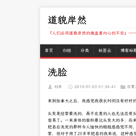
道貌岸然
『人们必须道貌岸然的掩盖着内心的不安』——
首页
归档
分类
标签云
博客标
洗脸
刘丰
2010-07-03 01:34:41
日常
来到加拿大之后，我感觉我很长时间没有好好
头发是经常要洗的，再不在意的人也无法忍受
容易了。一来身体的面积要比头发大的多；而
肥皂后洗完的那种令人愉快的粗糙感感觉不同
常，但对于用了20多年肥皂的我来说，这种感