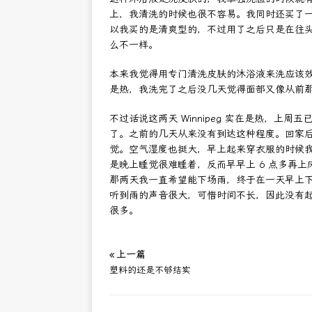
上，我清洗的时候也很不容易。我同时还买了一种 NIV
以我买的是清爽型的，不过用了之后只是在往
么不一样。
本来我觉得用专门清洗皮肤的沐浴液来洗应该
是热，我洗完了之后没几天觉得面部又像从前
不过话说这两天 Winnipeg 实在是热，上
了。之前的几天从来没有到达这种程度。回家
觉。空气湿度也挺大，早上起来穿衣服的时候
是晚上睡觉很难睡着，反而早早上 6 点多再
那两天我一直希望能下场雨，终于在一天早上
听到雨的声音很大，可惜时间不长，因此没有
很多。
« 上一篇
塑料的还是不够结实