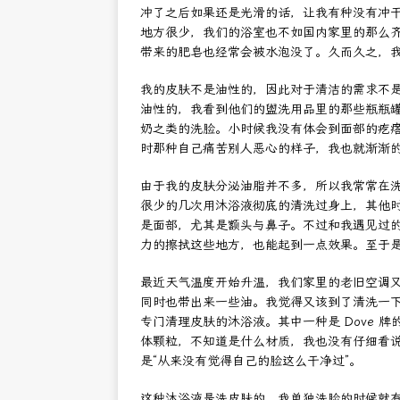
冲了之后如果还是光滑的话，让我有种没有冲
地方很少，我们的浴室也不如国内家里的那么
带来的肥皂也经常会被水泡没了。久而久之，
我的皮肤不是油性的，因此对于清洁的需求不
油性的，我看到他们的盥洗用品里的那些瓶瓶
奶之类的洗脸。小时候我没有体会到面部的疙
时那种自己痛苦别人恶心的样子，我也就渐渐
由于我的皮肤分泌油脂并不多，所以我常常在
很少的几次用沐浴液彻底的清洗过身上，其他
是面部，尤其是额头与鼻子。不过和我遇见过
力的擦拭这些地方，也能起到一点效果。至于
最近天气温度开始升温，我们家里的老旧空调
同时也带出来一些油。我觉得又该到了清洗一
专门清理皮肤的沐浴液。其中一种是 Dove 
体颗粒，不知道是什么材质，我也没有仔细看
是“从来没有觉得自己的脸这么干净过”。
这种沐浴液是洗皮肤的，我单独洗脸的时候就