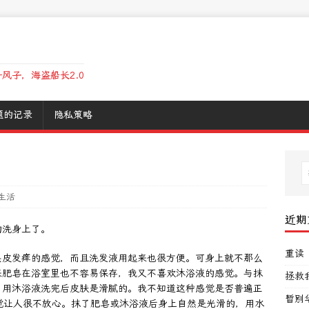
风子，海盗船长2.0
题的记录
隐私策略
生活
近期
的洗身上了。
重读
头皮发痒的感觉，而且洗发液用起来也很方便。可身上就不那么
来肥皂在浴室里也不容易保存，我又不喜欢沐浴液的感觉。与抹
拯救
，用沐浴液洗完后皮肤是滑腻的。我不知道这种感觉是否普遍正
暂别
觉让人很不放心。抹了肥皂或沐浴液后身上自然是光滑的，用水