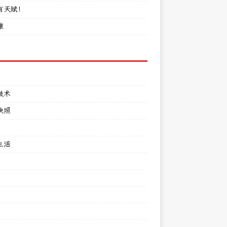
有天赋！
难
技术
快照
生活