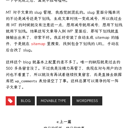
一下子完成之后，真是不胜唏嘘啊。
MT 对于文章的 slug 管理，我感觉挺混乱的。slug 里面分隔单词
的不论是减号还是下划线，生成文章时统一变成减号，所以我过去
用 MT 的时候就没有注意这一点，想用减号就用减号，想用下划线
就用下划线。结果这写文章导入到 WP 里面后，那写下划线就直
接输出出来了，非常不好。我正好安装了自动生成 sitemap 的插
件，于是就在
sitemap
里搜索，找到包含下划线的 URL，手动在
后台改了 slug。
这样这个 blog 就基本上配置的差不多了。唯一的缺陷就是过去的
500 多条留言没了。不过我是没精力再管了，我现在对与用户的访
问也不看重了，所以就没有再试着继续恢复留言，而是直接去数据
库把
表给请空了了事。这样总算可以清净的写一阵
wp_comments
子文章了。
BLOG
MOVABLE TYPE
WORDPRESS
« 上一篇