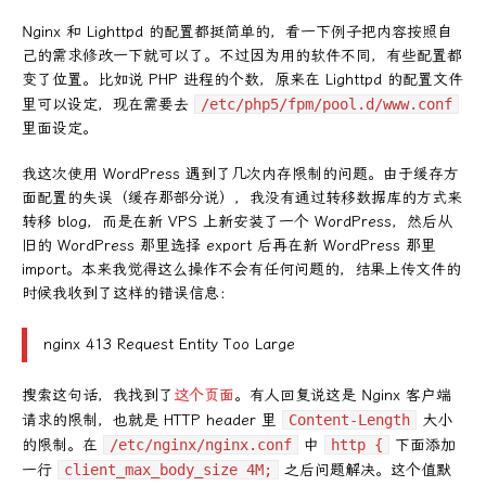
Nginx 和 Lighttpd 的配置都挺简单的，看一下例子把内容按照自
己的需求修改一下就可以了。不过因为用的软件不同，有些配置都
变了位置。比如说 PHP 进程的个数，原来在 Lighttpd 的配置文件
里可以设定，现在需要去
/etc/php5/fpm/pool.d/www.conf
里面设定。
我这次使用 WordPress 遇到了几次内存限制的问题。由于缓存方
面配置的失误（缓存那部分说），我没有通过转移数据库的方式来
转移 blog，而是在新 VPS 上新安装了一个 WordPress，然后从
旧的 WordPress 那里选择 export 后再在新 WordPress 那里
import。本来我觉得这么操作不会有任何问题的，结果上传文件的
时候我收到了这样的错误信息：
nginx 413 Request Entity Too Large
搜索这句话，我找到了
这个页面
。有人回复说这是 Nginx 客户端
请求的限制，也就是 HTTP header 里
Content-Length
大小
的限制。在
/etc/nginx/nginx.conf
中
http {
下面添加
一行
client_max_body_size 4M;
之后问题解决。这个值默