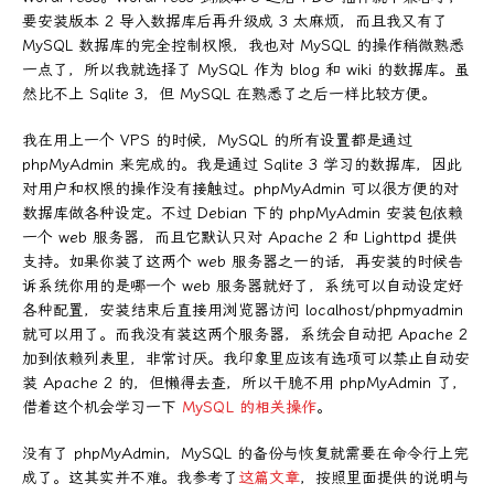
要安装版本 2 导入数据库后再升级成 3 太麻烦，而且我又有了
MySQL 数据库的完全控制权限，我也对 MySQL 的操作稍微熟悉
一点了，所以我就选择了 MySQL 作为 blog 和 wiki 的数据库。虽
然比不上 Sqlite 3，但 MySQL 在熟悉了之后一样比较方便。
我在用上一个 VPS 的时候，MySQL 的所有设置都是通过
phpMyAdmin 来完成的。我是通过 Sqlite 3 学习的数据库，因此
对用户和权限的操作没有接触过。phpMyAdmin 可以很方便的对
数据库做各种设定。不过 Debian 下的 phpMyAdmin 安装包依赖
一个 web 服务器，而且它默认只对 Apache 2 和 Lighttpd 提供
支持。如果你装了这两个 web 服务器之一的话，再安装的时候告
诉系统你用的是哪一个 web 服务器就好了，系统可以自动设定好
各种配置，安装结束后直接用浏览器访问 localhost/phpmyadmin
就可以用了。而我没有装这两个服务器，系统会自动把 Apache 2
加到依赖列表里，非常讨厌。我印象里应该有选项可以禁止自动安
装 Apache 2 的，但懒得去查，所以干脆不用 phpMyAdmin 了，
借着这个机会学习一下
MySQL 的相关操作
。
没有了 phpMyAdmin，MySQL 的备份与恢复就需要在命令行上完
成了。这其实并不难。我参考了
这篇文章
，按照里面提供的说明与