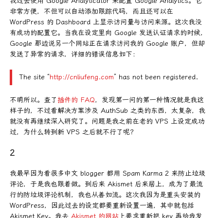
我过去使用 Google Analyticator 来配置 Google Analytics。它
非常方便，不但可以自动添加跟踪代码，而且还可以在
WordPress 的 Dashboard 上显示访问量与访问来源。这次我没
有成功的配置它。当我在设定里向 Google 发送认证请求的时候，
Google 那边说另一个网站正在请求访问我的 Google 账户，但却
发送了异常的请求，详细的错误信息如下：
The site “
http://cnliufeng.com
” has not been registered.
不明所以。查了
插件的 FAQ
，发现第一问的第一种情况就是我这
样子的，不过看解决方案涉及 AuthSub 之类的东西，太复杂，我
就没有再继续深入研究了。问题是我之前在老的 VPS 上设定成功
过，为什么转到新 VPS 之后就不行了呢？
2
我最早因为看很多中文 blogger 都用 Spam Karma 2 来防止垃圾
评论，于是我也跟着做。到后来 Akismet 后来居上，成为了最流
行的防垃圾评论机制，我也从善如流。这次我因为是重头安装的
WordPress，因此过去的设定都要重新设置一遍，其中就包括
Akismet Key。我去
Akismet 的网站
上要求重新把 key 再给我发