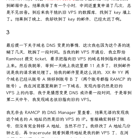
到邮箱中去。结果我等了有一个小时，中间还重复申请了几次，总
是不见回音。到后来我干脆扒旧 VPS 的数据库，找到了 key 填上
了。结果到了晚上，我却收到了 key 的邮件，已经太迟了啊。
3
最后提一下关于域名 DNS 变更的事情，这次我也因为这个弄的迷
糊了几天，耽搁了一段时间。当我的新 VPS 开通后，我立即给
Ramhost 提交 ticket，要求把指向旧 VPS 的域名转到指向新域名
上来。然后我就等，等到一天晚上我这里都 11 点多了，收到邮件
说是我的请求被处理了。给我的邮件里是这么说的，XX 和 YY 两
个域名已经从账号 A 转移到账号 B 了（两个账号都指 RAMCP 的
账号）。我在浏览器里刷新了一下域名，发现内容仍然是旧的
VPS 上的内容，我于是猜想变更 DNS 或许要一段时间，于是等到
第二天中午，我发现域名依旧指向旧的 VPS。
我无奈去 RAMCP 的 DNS Manager 里查看，结果无语的发现我
这个域名的 A 地址仍然是旧的 VPS 的 IP。客服确实转移了账
号，但没有完全转移 A 地址，当然不行了。我修改了 A 地址几分
钟之后，再 traceroute 就看到最终地址是我的新 VPS 了，在浏