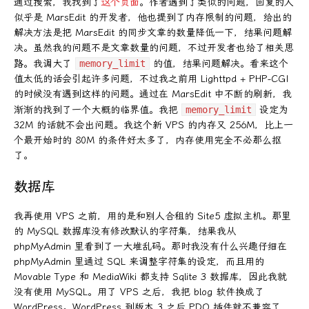
通过搜索，我找到了
这个页面
。作者遇到了类似的问题，回复的人
似乎是 MarsEdit 的开发者，他也提到了内存限制的问题，给出的
解决方法是把 MarsEdit 的同步文章的数量降低一下，结果问题解
决。虽然我的问题不是文章数量的问题，不过开发者也给了相关思
路。我调大了
memory_limit
的值，结果问题解决。看来这个
值太低的话会引起许多问题，不过我之前用 Lighttpd + PHP-CGI
的时候没有遇到这样的问题。通过在 MarsEdit 中不断的刷新，我
渐渐的找到了一个大概的临界值。我把
memory_limit
设定为
32M 的话就不会出问题。我这个新 VPS 的内存又 256M，比上一
个最开始时的 80M 的条件好太多了，内存使用完全不必那么抠
了。
数据库
我再使用 VPS 之前，用的是和别人合租的 Site5 虚拟主机。那里
的 MySQL 数据库没有修改默认的字符集，结果我从
phpMyAdmin 里看到了一大堆乱码。那时我没有什么兴趣仔细在
phpMyAdmin 里通过 SQL 来调整字符集的设定，而且用的
Movable Type 和 MediaWiki 都支持 Sqlite 3 数据库，因此我就
没有使用 MySQL。用了 VPS 之后，我把 blog 软件换成了
WordPress。WordPress 到版本 3 之后 PDO 插件就不兼容了，