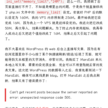
ini_set("memory_limit","24M");
这么一行。我照做了后
页面直接打不开了，不知道是哪里出的问题，于是我干脆直接修改
了 php.ini 文件中的
memory_limit
设定。安装好 PHP 后的默
认设定为 160M，我的 VPS 内存限制是 256M。最开始我把它设
定成 16M，因为我上一个 VPS 就是这样设定的。我这次把它改成
50M，再次导入，结果问题解决。为了防止内存使用超标，我再导
入成功之后又把这个值给改成了 16M，结果之后又引起了问题
了。
我不大喜欢在 WordPress 的 web 后台上直接写文章，因为在有
些浏览器里你不小心按了某个快捷键刷新/前进/后退了页面，就可
能导致文本框里的文字消失，非常讨厌。我购买了 MarsEdit 来从
本地上写文章，需要的设定很全面，完全可以不用登陆就正常的发
表文章。这次把 WordPress 的数据导入之后，我首先要测试一下
MarsEdit，确保可以离线更新 blog。打开 MarsEdit 之后我点刷
新，结果又有了错误提示了：
Can’t get recent posts because the server reported an
error: unexpected response code 500.