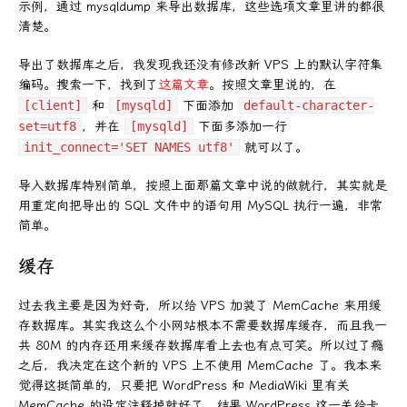
示例，通过 mysqldump 来导出数据库，这些选项文章里讲的都很
清楚。
导出了数据库之后，我发现我还没有修改新 VPS 上的默认字符集
编码。搜索一下，找到了
这篇文章
。按照文章里说的，在
[client]
和
[mysqld]
下面添加
default-character-
set=utf8
，并在
[mysqld]
下面多添加一行
init_connect='SET NAMES utf8'
就可以了。
导入数据库特别简单，按照上面那篇文章中说的做就行，其实就是
用重定向把导出的 SQL 文件中的语句用 MySQL 执行一遍，非常
简单。
缓存
过去我主要是因为好奇，所以给 VPS 加装了 MemCache 来用缓
存数据库。其实我这么个小网站根本不需要数据库缓存，而且我一
共 80M 的内存还用来缓存数据库看上去也有点可笑。所以过了瘾
之后，我决定在这个新的 VPS 上不使用 MemCache 了。我本来
觉得这挺简单的，只要把 WordPress 和 MediaWiki 里有关
MemCache 的设定注释掉就好了，结果 WordPress 这一关给卡