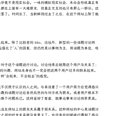
络毕竟不是现实社会。一味的模拟现实社会，未必会形成真正有
人都在上面有一大堆朋友，但真正交互的也只有那么一部分。这
荣罢了。时间长了，当新鲜劲过去了之后，在这个网站上除了能
起来。除了比较老的 bbs、论坛外，新型的一些话题讨论网
坛强化了“人”的因素，但仍然是以事物为主，用话题为单位，吸
针对于这个话题进行讨论。讨论结束后就跟这个用户没关系了；
殊的兴趣，网站本身也不一定会把这两个用户过多的联系起来。
种“合则来，不合则去”的感觉。
流不仅限于认识的人之间。与其说看了一个用户简介后觉得感兴
兴趣的话题讨论后自然而然的与对方成为朋友。或者用户根本不
请教个问题而已。这样省却了客套，就事论事来讨论效率更高。
而且在网站上的朋友关系属于弱关系。这种网站的中心是话题讨
者之间的好友关系就没有意义了。也许有些时候碰巧遇到了感兴