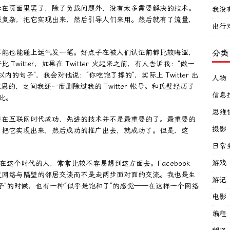
示在页面里罢了，除了负载问题外，没有太多需要解决的技术。
我没
很复杂，把它实现出来，然后引导人们来用。然后就有了流量，
出行
不能也能碰上运气发一笔。好点子在被人们认证前都比较晦涩，
分类
itter，如果在 Twitter 火起来之前，有人告诉我：“做一
内的句子”，我会对他说：“你吃饱了撑的”，实际上 Twitter 出
人物
意思的，之间我还一度删除过我的 Twitter 帐号。和氏璧经历了
信息
如此。
思维
要在互联网时代成功，先进的技术并不是最重要的了。最重要的
摄影
，把它实现出来，然后成功的推广出去，就成功了。但是，这
日常
游戏
在这个时代的人，常常比较不容易想到这方面去。Facebook
过网络与隔壁的邻居交谈而不是走两步面对面的交流。我也是生
游记
子”的时候，也有一种“似乎是饱和了”的感觉——在这样一个网络
电影
？
编程