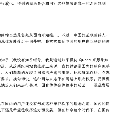
进行演化，得到的结果是否相同？这些想法是我一时之间想到
的网站当然是首先从国内开始推广。不过，中国的互联网给人一
的总体发展落后于国外吧，我常常感到中国的用户在互联网的使
乎（我没有知乎帐号，我是通过知乎模仿 Quora 来想象知
知道。从这两组网站的热度上来说，我的结论是国内的用户似乎
展，人们渐渐的发现了网络的严肃的用途。比如维基百科，立志
有要求。换句话说，这种网站立志于在网络上形成秩序。而百度
也缺乏人们来进行整理，因此往往会往秩序的反面——混乱发展
此在国内的用户还没有形成这种维护秩序的理念之前，国内的网
况下还是希望往秩序这方面发展，但在如今这个时代下，在国内