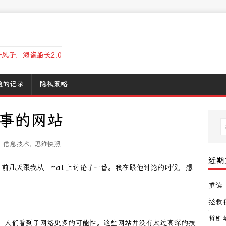
风子，海盗船长2.0
题的记录
隐私策略
事的网站
,
信息技术
,
思维快照
近期
几天跟我从 Email 上讨论了一番。我在跟他讨论的时候，想
重读
拯救
暂别
站火了以后，人们看到了网络更多的可能性。这些网站并没有太过高深的技