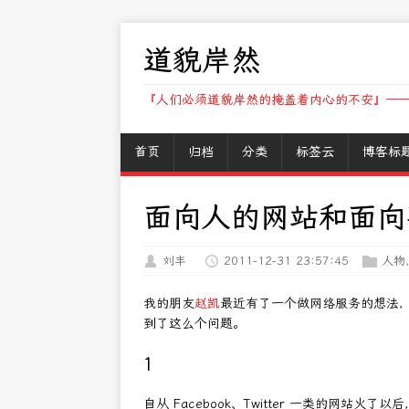
道貌岸然
『人们必须道貌岸然的掩盖着内心的不安』——
首页
归档
分类
标签云
博客标
面向人的网站和面向
刘丰
2011-12-31 23:57:45
人物
我的朋友
赵凯
最近有了一个做网络服务的想法，前
到了这么个问题。
1
自从 Facebook、Twitter 一类的网