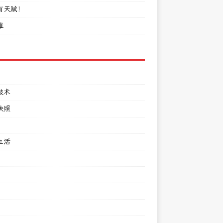
有天赋！
难
技术
快照
生活