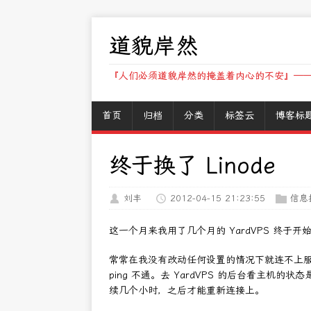
道貌岸然
『人们必须道貌岸然的掩盖着内心的不安』——
首页
归档
分类
标签云
博客标
终于换了 Linode
刘丰
2012-04-15 21:23:55
信息
这一个月来我用了几个月的 YardVPS 终于开
常常在我没有改动任何设置的情况下就连不上服务器
ping 不通。去 YardVPS 的后台看主机的状态
续几个小时，之后才能重新连接上。