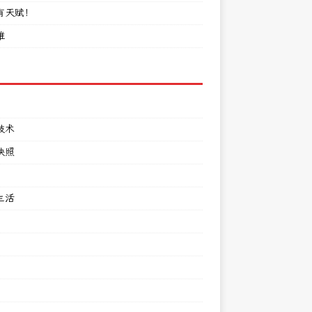
有天赋！
难
技术
快照
生活