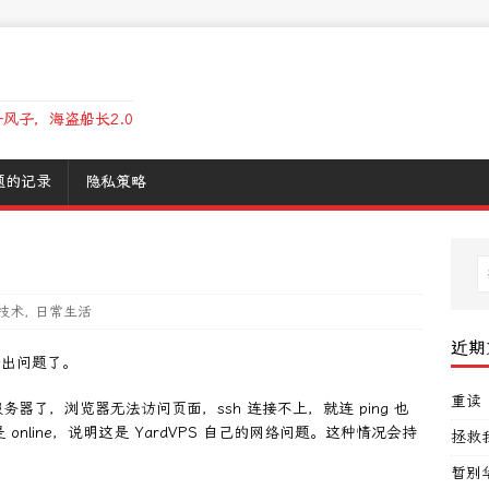
风子，海盗船长2.0
题的记录
隐私策略
技术
,
日常生活
近期
始出问题了。
重读
了，浏览器无法访问页面，ssh 连接不上，就连 ping 也
是 online，说明这是 YardVPS 自己的网络问题。这种情况会持
拯救
暂别