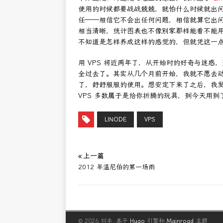
使用的时候都要战战兢兢，就怕什么时候就出
任——相信它不会出任何问题，相信就算它出
相当清晰，统计图表也不像别家那样能看不能
不知道是怎样养成这样的感觉的，但就凭这一
用 VPS 将近两年了，从开始时的好奇与迷惑
全过去了。其实从几个月前开始，我就不愿去动
了，舒舒服服的使用。想安定下来了之后，我
VPS 多数属于是给你折腾的玩具，到今天用到
LINODE
VPS
« 上一篇
2012 年温尼伯的第一场雨
© 2026 刘丰.
基于
Hugo
引擎和
Mainroad
主题