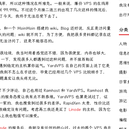
线率，所以这种情况在所难免。一般来说，廉价 VPS 的在线率
我没
到 99.99%。不过这个月接二连三的出现了几次这样的情况后，
出行
，到了今天，我终于无法忍受下去了。
og，和一个 MoinMoin 搭建的 wiki。Blog 还好说，反正是访问量
分类
大的问题；wiki 就不同了，为了方便，我把很多资料都记录在这
料也无法访问了，这是不能容忍的。
人物
VPS 很垃圾，我当时用着感觉还不错，因为很便宜，内存也够大，
信息
了一下，发现很多人都遇到过这种问题，并不推荐购买
思维
能遇到稳定的主机算你运气。YardVPS 在自己的页面上说了它是
缺，我倒不怎么在乎这些，毕竟已经用过几个 VPS 比较顺手了，
摄影
问题真实让我头疼无比。
日常
论，自己也用过 Ramhost 和 YardVPS。Ramhost 我
游戏
服务态度让我有点不敢恭维。YardVPS 也算是试过了，证
游记
d 是一家的，我也搜索到过很多的差评。RapidXen 太贵，性价比还
敢确定没有问题。考虑再三我还是买了
Linode
的主机，因为它
电影
格上我也勉强可以接受。
编程
node
的服务后，我就没有任何的担心过。过去的两个 VPS 我在