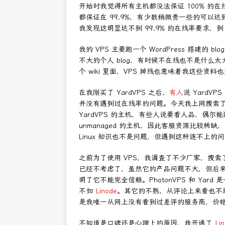
开始时我觉得所有主机都没法保证 100% 的在
都保证在 99.9%，有少数稍微贵一些的可以达
我发现这明显达不到 99.9% 的在线率要求
我的 VPS 主要跑一个 WordPress 搭建的 bl
不大的个人 blog，有时候不在线也不是什么太
个 wiki 里面，VPS 掉线也意味着我这些资
在我刚买了 YardVPS 之后，
有人
说 Yard
并没有遇到过在线率的问题。今天我上网搜索
YardVPS 的主机，有些人说要看人品，偶尔
unmanaged 的主机，因此客服资源比较稀
Linux 知识也不是问题，但遇到这种连不上的
之前为了使用 VPS，我调查了不少厂家，搜索了不少评
已经不考虑了，虽然它的产品问题不大，但后来的
明了它不能完全信赖。PhotonVPS 和 Yar
不如
Linode
。其它的不熟，从评论上来看也不
是我唯一从网上没有看到过差评的服务商，价
不知道是口碑还是心理上的原因，我开通了
Li