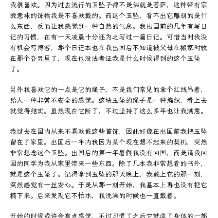
我很喜欢。因为过去流行的玉坠子都不是佛就是菩萨，这种带有宗
教意味的饰物我是不喜欢戴的。而这个玉坠，看不出它雕刻的是什
么东西，反而让我感觉到一种自然的气息。我出国前的几年有写日
记的习惯，在有一天凌晨十分还为之写过一篇日记。可惜当时我没
有机会写博客，那个日记本也在我出国后不知道被父母在搬家时放
在那个旮旯里了，现在也没法考证我是什么时候得到的这个玉坠
了。
另外我喜欢它的一点是它的绳子，不是我们常见的拿个红线吊着，
给人一种非常不安全的感觉。这块玉坠的绳子是一种编织，看上去
就觉得结实。虽然现在它断了，不过坚持了这么多年也让我满意。
我过去在国内从来不喜欢戴这些首饰，因此好像在出国前我把玉坠
留在了家里。出国后一年内我因为某个现在想不起来的契机，突然
非常想念这个玉坠。出国后的第一年暑假我没有回国，而是请我回
国的同学为我从家里带来一些东西。除了几本我非常想看的书外，
就是这个玉坠了。记得拿到玉坠的那天晚上，我戴上它的那一刻，
突然感觉有一丝安心。于是从那一刻开始，我基本上再也没有把它
摘下来。后来发现它不怕水，我洗澡的时候也一直戴着。
开始的时候或许会有点感觉，不过习惯了之后它就成了身体的一部