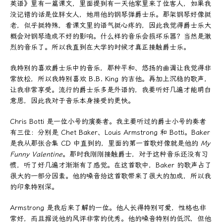
英语》里有一篇课文，里面提到有一天他家里来了位客人，如果我
没记错的话是位胖女人，她用他的钢琴弹爵士乐。那架钢琴好像挺
老，似乎挺特殊，看课文里的语气挺心疼的，因此我觉得爵士乐大
概会对钢琴造成不好的影响。什么样的音乐会损坏乐器？当然是激
烈的音乐了。所以我直到在大学的时候才真正接触爵士乐。
我特别的喜欢爵士乐中的音乐，那种平和、悠扬的曲调让我觉得非
常放松，所以我特别喜欢 B.B. King 的吉他。再加上沉稳的歌声，
让我非常享受。流行的爵士乐多是外语的，我要听好几遍才能明白
意思，因此我对于音乐本身接受的更快。
Chris Botti 是一位小号的演奏者。我主要听过的爵士小号的奏者
有三位：分别是 Chet Baker、Louis Armstrong 和 Botti。Baker
是我从那张合集 CD 中直到的，里面的第一首歌好像就是他的
My
Funny Valentine
。那时我刚刚接触爵士，对于这种音乐还没有习
惯，听了好几遍才渐渐有了感觉。在这首歌中，Baker 的歌声占了
很大的一部分因素。他的嗓音给这首歌带来了很大的加成，所以我
的印象特别深。
Armstrong 是我后来了解的一位。他人长得特别可爱，性格也非
常好，而且据说他的风评非常的优秀。他的嗓音特别的低沉，但他