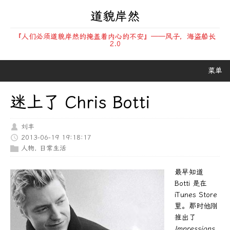
道貌岸然
『人们必须道貌岸然的掩盖着内心的不安』——风子，海盗船长
2.0
菜单
迷上了 Chris Botti
刘丰
2013-06-19 19:18:17
人物
,
日常生活
最早知道
Botti 是在
iTunes Store
里。那时他刚
推出了
Impressions