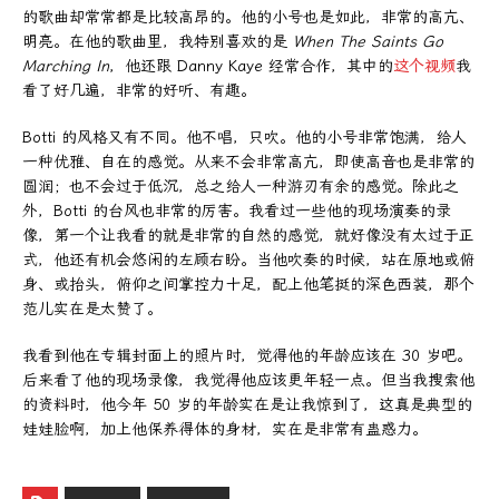
的歌曲却常常都是比较高昂的。他的小号也是如此，非常的高亢、
明亮。在他的歌曲里，我特别喜欢的是
When The Saints Go
Marching In
，他还跟 Danny Kaye 经常合作，其中的
这个视频
我
看了好几遍，非常的好听、有趣。
Botti 的风格又有不同。他不唱，只吹。他的小号非常饱满，给人
一种优雅、自在的感觉。从来不会非常高亢，即使高音也是非常的
圆润；也不会过于低沉，总之给人一种游刃有余的感觉。除此之
外，Botti 的台风也非常的厉害。我看过一些他的现场演奏的录
像，第一个让我看的就是非常的自然的感觉，就好像没有太过于正
式，他还有机会悠闲的左顾右盼。当他吹奏的时候，站在原地或俯
身、或抬头，俯仰之间掌控力十足，配上他笔挺的深色西装，那个
范儿实在是太赞了。
我看到他在专辑封面上的照片时，觉得他的年龄应该在 30 岁吧。
后来看了他的现场录像，我觉得他应该更年轻一点。但当我搜索他
的资料时，他今年 50 岁的年龄实在是让我惊到了，这真是典型的
娃娃脸啊，加上他保养得体的身材，实在是非常有蛊惑力。