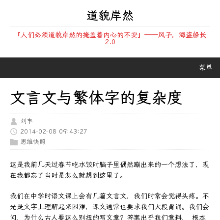
道貌岸然
『人们必须道貌岸然的掩盖着内心的不安』——风子，海盗船长
2.0
菜单
文言文与繁体字的复杂度
刘丰
2014-02-08 09:43:27
思维快照
这是我前几天过春节吃水饺时脑子里偶然蹦出来的一个想法了，现
在我都忘了当时是怎么就想到这里了。
我们在中学时语文课上会有几篇文言文，我们时常会觉得头疼。不
光是文字上理解起来困难，课文通常也要求我们大段背诵。我们会
问，为什么古人要这么别扭的写文章？答案出乎我们意料，_根本