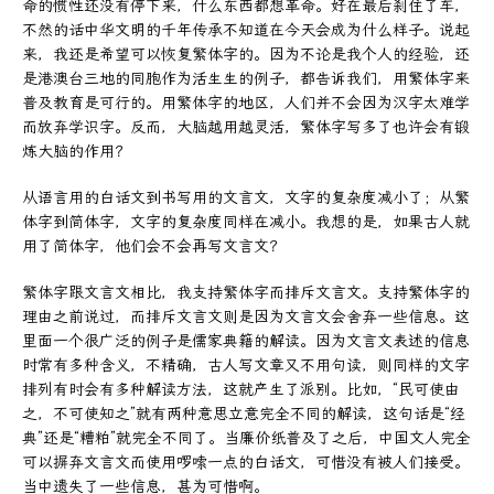
命的惯性还没有停下来，什么东西都想革命。好在最后刹住了车，
不然的话中华文明的千年传承不知道在今天会成为什么样子。说起
来，我还是希望可以恢复繁体字的。因为不论是我个人的经验，还
是港澳台三地的同胞作为活生生的例子，都告诉我们，用繁体字来
普及教育是可行的。用繁体字的地区，人们并不会因为汉字太难学
而放弃学识字。反而，大脑越用越灵活，繁体字写多了也许会有锻
炼大脑的作用？
从语言用的白话文到书写用的文言文，文字的复杂度减小了；从繁
体字到简体字，文字的复杂度同样在减小。我想的是，如果古人就
用了简体字，他们会不会再写文言文？
繁体字跟文言文相比，我支持繁体字而排斥文言文。支持繁体字的
理由之前说过，而排斥文言文则是因为文言文会舍弃一些信息。这
里面一个很广泛的例子是儒家典籍的解读。因为文言文表述的信息
时常有多种含义，不精确，古人写文章又不用句读，则同样的文字
排列有时会有多种解读方法，这就产生了派别。比如，“民可使由
之，不可使知之”就有两种意思立意完全不同的解读，这句话是“经
典”还是“糟粕”就完全不同了。当廉价纸普及了之后，中国文人完全
可以摒弃文言文而使用啰嗦一点的白话文，可惜没有被人们接受。
当中遗失了一些信息，甚为可惜啊。