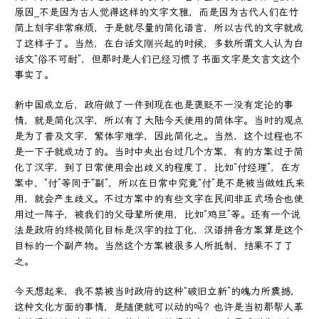
原因_不是因为古人觉得这样的文字文雅，而是因为古代人们在竹
简上刻字非常麻烦，于是就尽量的简化语言，所以古代的文字就成
了这样子了。当然，在白话文刚兴起的时候，多数所谓文人认为白
话文“俗不可耐”，但那时是人们已经习惯了书面文字是文言文这个
事实了。
新中国成立后，政府做了一件到现在也是褒贬不一没有定论的事
情，就是简化汉字，所以有了大陆今天使用的简体字。当时的观点
是为了普及文字，繁体字难学，因此简化之。当然，这个过程也不
是一下子就成功了的。当时中央出台过几个方案，有的方案过于简
化了汉字，到了日常使用会出歧义的程度了，比如“付经理”，在方
案中，“付”等同于“副”，所以在日常中究竟“付”是不是被当做姓氏来
用，就会产生歧义。不过方案中的有些文字在民间非正式场合也使
用过一阵子，被我们的父母辈所使用，比如“鸡旦”等。还有一个说
法是政府的终极简化目标是汉字的拉丁化，汉语拼音方案算是这个
目标的一个副产物。当然这个方案被很多人所抵制，结果不了了
之。
今天想起来，我不禁被当时政府的这种“破旧立新”的魄力所震撼，
这种文化方面的事情，是随便就可以动的吗？也许是当初那帮人革