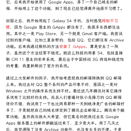
它，后来我开始使用了 Google Apps，弄了一个自己域名的邮
箱，开始用上了这个功能，到了现在已经觉得离开他很不习惯了。
回国之后，我开始用起了 Galaxy S4 手机，当时感觉
特别不习
惯
，因为 Google 原生的 GApps 都没有了，我很多东西都没法
用。其中之一是 Play Store，另一个就是 Gmail 客户端。我尝试
过别的客户端，比如三星自带的，包括 QQ，它们都没有 Archive
功能。后来我通过刷机的方法
安装了 GApps
，算是安生了一阵
子，虽然这个方法经常不稳定。就这么别扭的用着 S4，包括直接
刷 CM 11 原生的安卓系统，最后出于中国移动 3G 网络和稳定性
的考量，我重新刷回了官方的系统。
通过上次发邮件的例子，我开始考虑把我的邮箱转换到 QQ 邮箱
上来。我过去对 QQ 整个系列的产品印象不好，原因之一是对
Windows 之外的操作系统支持不好。最近这几年腾讯对其它操作
系统有了比较好的支持。而且人们普遍对张小龙操刀的 QQ 邮箱
评价不错，我试用了一下也比网易那种一天到晚净是广告的邮箱好
多了，于是就把自己的域名绑定到了腾讯企业邮箱上。腾讯有个搬
家功能，虽然我没报太大希望，但它莫名的把我过去在 Google
Apps 服务器上的邮件都搬运过来了，至少是大半。用了几天之
后，我觉得除了没有 Archive 功能外，也没有太多的不便。于是