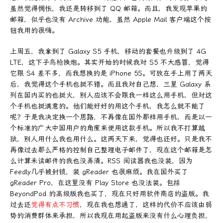
虽然觉得惆怅，我还是转移到了 QQ 邮箱。而且，我发现苹果的
邮箱，似乎也没有 Archive 功能，虽然 Apple Mail 客户端这个按
钮我用的很嗨。
上周五，我拿到了 Galaxy S5 手机，移动的套餐也升级到了 4G
LTE，这下子鸟枪换炮。其实开始的时候我对 S5 不大感冒，觉得
它跟 S4 差不多，而我想换的是 iPhone 5S。可放在手上用了两天
后，我觉得这个手机也挺不错。而且我对自己想，三星 Galaxy 系
列在国内买的也挺火，别人应该不会跟我一样这么用手机，但对这
个手机也挺满意的。他们能好好的用这个手机，我怎么就不能了
呢？于是我决定换一个思路，不再像在国外那样用手机，而是以一
个标准的广大中国用户的角度来使用这款手机。所以我不打算越
狱，别人用什么我也用什么。这两天下来，觉得也还好。只是我不
再像过去那么严格的控制自己整理电子邮件了，现在这个邮箱是怎
么计算未读邮件的我也没弄清。RSS 阅读器我也没装，因为
Feedly几乎被封锁，装 gReader 也很麻烦。我在国外买了
gReader Pro，在这里没有 Play Store 也没法装。包括
BeyondPod 的高级版我也买了，现在只好用软件商店的盗版。我
过去还
觉得有点不习惯
，现在我也想通了，这样的代价不应该由弱
势的消费群体来承担，所以我现在用起盗版来没有什么心理负担，