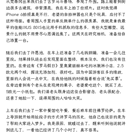
从梵蒂冈出来我们去了古罗马斗兽场，参观了外围。路上能看到街
边很多古建筑，非常漂亮，我在车上拍了些照片。这时我觉得
iPhone 6拍照真是不行，老婆的自拍神器也只是个玩具，应付不了
这种场面。看周围人手里的单反微单什么的很羡慕，我就是拿我最
早的佳能IXUS 80IS也比用手机抓取的信息多，有些大型雕塑、远
景什么的就不用费尽心思调远焦了。这两天在研究相机，准备给自
己添置一台。
随后我们去了许愿池，在车上还准备了几毛钱钢镚，准备一会儿往
里投。结果排队进去后发现里面在整修，根本没水，我们也没有往
里扔。在旁边有《罗马假日》里奥黛丽赫本吃的冰激淋小店，2.5
欧元两个球，据说无添加剂，很好吃。因为中国游客巨多的缘故，
里面的人会说一点中文，在我给他钱的时候指着柜台说“先买票”。
在旁边看到有个老头在卖现烤的栗子，老婆爱吃这个，就买了点，
5欧元一小纸包。我们请老头跟身边这位合影留念，老头很配合，
还亲了她脸一下，逗得周围的人哈哈大笑。
上车后我们去了一家中餐馆吃午餐，餐后乘车前往佛罗伦萨。在车
上导游就开始用扯段子的方式讲罗马的历史，他自己也说目的是为
了帮助大家进入梦乡。我是很困，就睡过去了，醒来听到他说就讲
到这儿了，一看他已经讲了几个小时了，真不容易。