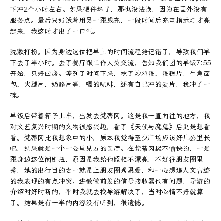
下冲2个小时左右。如果硬件坏了，那也没法换，因为在国外没有
服务点。最后只好试着用另一跟线充，一段时间后充电指示灯才亮
起来，我这时才出了一口气。
洗漱打扮。因为身边这位把早上的时间流程给记错了，导致我们早
下去了半小时。去了餐厅跟工作人员交流，告知我们团的早饭7:55
开始，只好回房。等到了时间下来，吃了炒鸡蛋、蛋糕片、牛角面
包、火腿片、奶酪片等，喝的咖啡，还有自己冲的麦片，我冲了一
碗。
早饭后带着箱子上车，出发去梵蒂冈。这是我一直向往的地方，我
对文艺复兴时期的文物很感兴趣，看了《天使与魔鬼》后更是想看
看。梵蒂冈比我想象中的小，原本我觉得至少广场应该好几公里长
吧，结果就是一个一公里见方的圆厅。在梵蒂冈挺不愉快的，一是
跟身边这位闹别扭，原因是我给他照相不漂亮，不好往朋友圈里
秀，她的出行目的之一就是上朋友圈秀恩爱，和一心想追人文古迹
的我表现的有点冲突。进教堂前发的信号接收器也有问题，导游的
介绍时好时断的，平时我就去找导游解决了，当时心情不好就算
了。结果是有一半的内容没有听到，很遗憾。