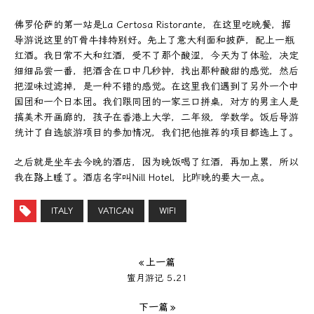
佛罗伦萨的第一站是La Certosa Ristorante，在这里吃晚餐，据
导游说这里的T骨牛排特别好。先上了意大利面和披萨，配上一瓶
红酒。我日常不大和红酒，受不了那个酸涩，今天为了体验，决定
细细品尝一番，把酒含在口中几秒钟，找出那种酸甜的感觉，然后
把涩味过滤掉，是一种不错的感觉。在这里我们遇到了另外一个中
国团和一个日本团。我们跟同团的一家三口拼桌，对方的男主人是
搞美术开画廊的，孩子在香港上大学，二年级，学数学。饭后导游
统计了自选旅游项目的参加情况，我们把他推荐的项目都选上了。
之后就是坐车去今晚的酒店，因为晚饭喝了红酒，再加上累，所以
我在路上睡了。酒店名字叫Nill Hotel，比昨晚的要大一点。
ITALY
VATICAN
WIFI
« 上一篇
蜜月游记 5.21
下一篇 »