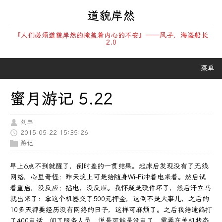
道貌岸然
『人们必须道貌岸然的掩盖着内心的不安』——风子，海盗船长
2.0
菜单
蜜月游记 5.22
刘丰
2015-05-22 15:35:26
游记
早上6点不到就醒了，倒时差的一贯结果。起床后发现没有了无线
网络，心里奇怪：昨天晚上可是给随身Wi-Fi冲着电来着。然后试
着重启，没反应；插电，没反应。我怀疑是硬件坏了，然后汗立马
就出来了：拿这个机器交了500元押金，这倒不是大事儿，之后的
10多天都要经历没有网络的日子，这样可麻烦了。之后我给途鸽打
了400电话，问了服务人员，说是可能是没电了，需要在关机状态