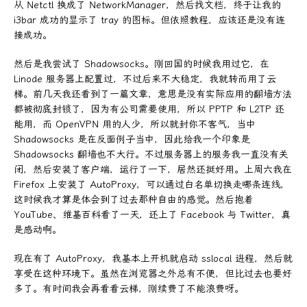
从 Netctl 换成了 NetworkManager，然后找文档，终于让我的
i3bar 成功的显示了 tray 的图标。但依照教程，应该还是没有连
接成功。
然后是我尝试了 Shadowsocks。刚回国的时候我用过它，在
Linode 服务器上配置过，不过后来不大稳定，我就转而用了云
梯。前几天我还看到了一篇文章，意思是没有实际应用的翻墙方法
都被彻底封锁了，因为有公司需要使用，所以 PPTP 和 L2TP 还
能用，而 OpenVPN 用的人少，所以就封你不客气，当中
Shadowsocks 是在反面例子当中，因此给我一个印象是
Shadowsocks 翻墙也不大行。不过服务器上的服务我一直没有关
闭，然后安装了客户端，运行了一下，居然还挺好用。上周六我在
Firefox 上安装了 AutoProxy，可以通过白名单切换走哪条连线，
这时候我才算是体会到了过去那种自由的感觉。然后抱着
YouTube、维基百科看了一天，还上了 Facebook 与 Twitter，真
是感动啊。
现在有了 AutoProxy，我基本上开机就启动 sslocal 进程，然后就
享受在这种环境下。虽然在浏览器之外总有不便，但比过去也要好
多了。有时间我会再看看云梯，刚续费了不能浪费呀。