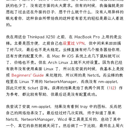
跃的也少了，没有这方面的太大需求。但有的时候，我偏偏就是回
想起了过去还在外面的日子，想干什么就干什么，没有人用异样的
眼光看你，这种自由所带给我的这种若有若无的轻松是最让人着迷
的。
我在用这台 Thinkpad X250 之前，在 MacBook Pro 上用的是云
梯。主要是图方便，之前自己也
设置过 VPN
，但中间来来回回搞
了好几次，最后也不是太稳定。云梯直接有好几个服务器给你用，
还有方便的配置文件，在 Mac 和 iOS 系统上点几下鼠标就可以
了，价格也不贵。但在 Arch Linux 上就不大好设置。因为我已经
有数年没有使用桌面 Linux 了，所以在安装的时候，我基本上是按
照
Beginners’ Guide
来处理的，所以用的是 Netctl。而云梯的教
程里在 Linux 下用的 NetworkManager，而我没有 nm-applet，
因此只好发 ticket 咨询。获得的结果是给了我两个网页（
1
|
2
）作
为参考，都比较有帮助，但最后还是没有配置成功。
我尝试了安装 nm-applet，结果没有看到 tray 中的图标，反而把
自己的网络给弄没了。最后经过好几次实践，终于知道了原来
Netctl、NetworkManager、Wicd 等工具是互斥的，启动了其中
一个，其它的自然就被关闭了。然后做了一下比较，最终在上周六