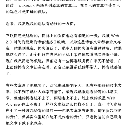
通过 Trackback 来联系到原本的文章上，在自己的文章中谈自己
的观点才是正确的做法。
后来，我发现我的想法有幼稚的一方面。
互联网还是脆弱的。网络上的页面也总有消逝的一天。我被 Web
2.0 时代的繁荣的博客迷惑了眼睛，以为这些博客文章都会永久存
在。结果到现在，博客没落了，很多人的博客没有继续续费，结果
就这么没了。那个时候在自己的主机上架设博客系统显得很牛逼，
现在我反而想骂傻逼。目前总有一些博客服务商在半死不活着，在
上面的博客文章还存在着。而自己架设系统的那帮人，博客就都没
了。
有些文章没了也就罢了，对我来说影响不大。但有些很好的技术文
章，找不到了就让人非常可惜了。最近我就很想看徐宥的几篇文
章，但他的博客进不去了，翻墙也上不去。过去我的救星 Web
Archive 也上不去了，那些文章就这么的找不到了。我一时间竟然
产生了一种埋怨徐宥的情绪——你把文章发布出来，却不负起维护
的责任，但其实心里明白这不是作者的责任，只后悔当初自己没有
把文章下载下来保存。