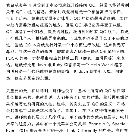
我自从去年 4 月份到了市公司后就开始接触 QC，经常也能够看到
关于 QC 小组的信息。开始时我觉得这是一个相当高级的东西，
可到了后来，越来越觉得不对味儿。QC 的初始想法是好的，工作
中总有需要改进与提高的地方。但是 QC 却把它弄得变了味道。
QC 编程了一个刻板、教条的过程。我遇到的所有 QC 项目，都是
一个或几个人一拍脑袋弄出来的。而且本身也不是什么了不起的改
进，当然 QC 本身就是针对某一个小方面进行改进，这点到无可
厚非。可这一点点的改进，却需要为之建造一份从头到尾的材料，
PDCA 的每一步都要由相应的精益工具（如表、鱼骨图等）来表
达。这就好比用 Java 跟 Ruby 语言来写一个 Hello World 程序，
明明只是一行代码能够完成的事情，但 Java 却要引入库、创建
类，这么多复杂的东西。
更重要的是，在讲课时，讲师也说了，基本上所有的 QC 项目都
是倒推出来的。也就是说，人们先有了研究的结果，然后再根据结
果来编写之前研究的文档。这样，其实失去了 QC 的意义，严格
说起来也可以说是学术造假了。事实上，在中国这种情况也不奇
怪。讲师给我们展示了几个项目，用了媒体的方式来做展示，吸引
大家的注意力。其中有一个是苹果公司发布 iPhone 6 的 Special
Event 2014 影片开头时的一段 Think Differently 的广告。当时在