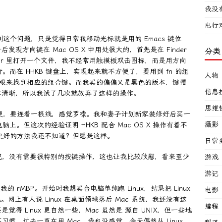
我没
出行
到这个问题，只是觉得日常我移动光标就是用的 Emacs 键位
方向键在 Mac OS X 中用处很大的，首先是在 Finder
分类
der 里打开一个文件，我不经常用触摸板双击图标，而是用方向
行。而在 HHKB 键盘上，实现起来就不方便了，要用到 fn 的组
人物
要用眼来找到相应的组合键。而我买的偏偏又是黑色的版本，键帽
信息
本清晰，所以我试了几次就放弃了这样的操作。
思维
不方便，要连着一根线，感觉罗嗦。我和妻子计划新家装修好后买一
摄影
电脑上。但这次的经验证明 HHKB 配合 Mac OS X 操作有着不
有更好的方法我还不知道？但愿是这样。
日常
的情况，没有需要很特别的按键操作，这也让我比较欣慰，看来至少
游戏
游记
过我的 rMBP。开始时我想买台电脑单纯跑 Linux，结果把 Linux
电影
机。网上有人说 Linux 在桌面领域落后 Mac 系统，我还没有这
编程
 Linux 更自然一些，Mac 虽然是 源自 UNIX，但一些地
不习惯。过去一直在用 Mac，我也没感觉，今天偶然从 Linux