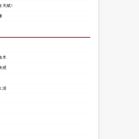
有天赋！
难
技术
快照
生活