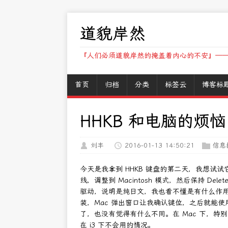
道貌岸然
『人们必须道貌岸然的掩盖着内心的不安』——
首页
归档
分类
标签云
博客标
HHKB 和电脑的烦恼
刘丰
2016-01-13 14:50:21
信息
今天是我拿到 HHKB 键盘的第二天，我想试试
线，调整到 Macintosh 模式，然后保持 Delet
驱动，说明是纯日文，我也看不懂是有什么作
装，Mac 弹出窗口让我确认键位，之后就能
了，也没有觉得有什么不同。在 Mac 下，特别是
在 i3 下不会用的情况。