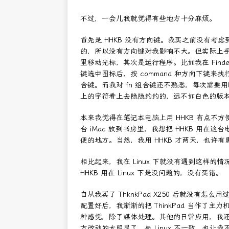
不过，一会儿我就觉得有些地方十分麻烦。
首先是 HHKB 没有方向键。我买之前没有考虑
的，所以没有方向键对我影响不大。但实际上手后发现
里移动光标，其次是运行程序。比如我在 Fin
键选中图标后，按 command 和方向下键来执
合键。而我对 fn 组合键还不熟悉，每次需
上的字符看上去隐隐约约的，远不如白色的版
本来我觉得在笔记本电脑上用 HHKB 有点
台 iMac 放到书房里，我想把 HHKB 用在这台
便的地方。当然，我用 HHKB 才两天，也许
相比起来，我在 Linux 下就没有遇到这样
HHKB 用在 Linux 下是没问题的，没有买错。
自从我买了 ThknkPad X250 后就没有怎么用
配置好后，我渐渐的把 ThinkPad 当作了主力
种感觉，除了媒体处理。其他的日常应用，我还是觉得
方改动的太明显了，与 Linux 不一致，也让我