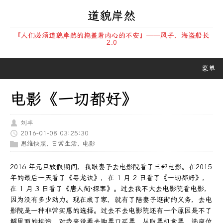
道貌岸然
『人们必须道貌岸然的掩盖着内心的不安』——风子，海盗船长
2.0
菜单
电影《一切都好》
刘丰
2016-01-08 03:25:30
思维快照
,
日常生活
,
电影
2016 年元旦放假期间，我跟妻子去电影院看了三部电影。在2015
年的最后一天看了《寻龙诀》，在 1 月 2 日看了《一切都好》，
在 1 月 3 日看了《唐人街·探案》。过去我不大去电影院看电影，
因为没有多少动力。现在成了家，就有了陪妻子逛街的义务，去电
影院是一种非常实惠的选择。过去不去电影院还有一个原因是不了
解里面的构造，对我来说要去购票口买票、从取票机拿票、选座位