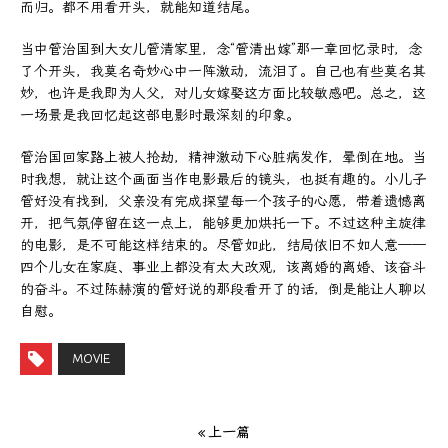
而归。都不用看开头，就能知道结尾。
当中管治国到大女儿管清家里，念“管清出嫁”那一章回忆录时，念
了个开头，我莫名奇妙心中一阵激动，流泪了。自己也有些莫名其
妙，也许是我即为人父，对儿女嫁娶这方面比较敏感吧。总之，这
一场景是我回忆起这部电影时最深刻的印象。
管治国回家路上被人抢劫，精神激动下心脏病发作，晕倒在地。当
时我想，就让这个画面当作电影最后的镜头，也挺有趣的。小儿子
管好没有找到，父亲没有完成探望每一个孩子的心愿，带着遗憾离
开，把气氛停留在这一点上，能够更加烘托一下。不过这种主旋律
的电影，是不可能这样结束的。尽管如此，结局依旧不如人意——
四个儿女在家庭、事业上都没有太大改观，该离婚的离婚、该奋斗
的奋斗。不过陈赫演的管好说的那段看开了的话，倒是能让人聊以
自慰。
MOVIE
« 上一篇