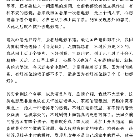
等等，还有要进入一间漆黑的房间，之前我都没有独立操作过，有
种不安的感觉。后来我回国后第一次看电影，是上个情人节，心想
请妻子看个电影，才自己从手机上买了票。结果发现意外的容易，
因此之后就不抗拒去电影院了。
这次心想元旦跨年，去看场电影不错。最近国产电影都不少，我因
为黄勃首先选择了《寻龙诀》，之前就想看，不过因为是 3D 的，
我从网上买了个镜片，正好到货，可以用它。到了元旦过了十分无
聊的一天后，2 日早上醒了，心想今天也没什么有趣的事情，就扭
头给老婆说，今天还去看电影吧。于是现躺着买了票，因为时间关
系，有好座位的场子都不多了，最后因为有好座位选了个《一切都
好》。
其实看到这个名字，以及演员阵容、剧情介绍，我就不大想看。这
类电影无非重点放在关怀独居老年人、家庭伦理氛围、代购冲突等
焦点上，给人一种老掉牙的感觉。不过在电影院里，有不错的音效
及画质，也挺享受的。不过剧情上面就真的乏善可陈了。张国立演
的管治国有四个孩子，电影就分成了四大段，再加上开头结尾，简
直就是小学生做的阅读题。每大段都有固定的模式：乘兴而去、眼
前浮现孩子小时的模样、发现儿女并不是自己想象中的样子、败兴