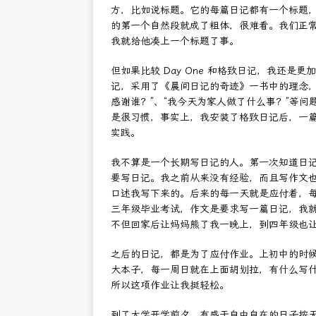
方，比如说标题。它的每篇日记都有一个标题
的第一个自然段就成了粗体，很难看。我们正
我就给他凑上一个标题了事。
但如果比较 Day One 和格致日记，我还是更
记，采用了《晨间日记的奇迹》一书中的理念，
感谢谁？”、“我今天为家人做了什么事？”等
是很习惯，事实上，我安装了格致日记后，一
实践。
我不算是一个长期写日记的人。第一次知道日
要写日记。我之前从来没有经验，而且写作文
口述我写下来的。后来的每一天就是应付着，
三年级毕业考试，作文是要求写一篇日记，我
不但回家后让妈妈熊了我一晚上，到四年级也
之后的日记，都是为了应付作业。上初中的时
大本子，每一周日就在上面胡划拉，有什么写
所以这项作业让我挺轻松。
到了大学开学前夕，有感于自由自在的日子按