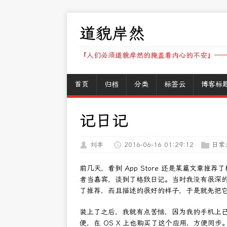
道貌岸然
『人们必须道貌岸然的掩盖着内心的不安』——
首页
归档
分类
标签云
博客标
记日记
刘丰
2016-06-16 01:29:12
日常
前几天，看到 App Store 还是某篇文章推
者当嘉宾，谈到了格致日记。当时我没有很深
了推荐，而且描述的很好的样子，于是就先把
装上了之后，我就有点苦恼，因为我的手机上已经有
便，在 OS X 上也购买了这个应用，方便同步