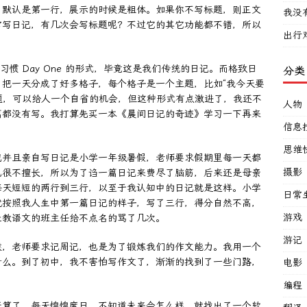
，默认是第一行，展示的时候是粗体。如果你不写标题，则正文
我没
常写日记，有几次会写标题呢？不过它的其它功能都不错，所以
出行
加习惯 Day One 的形式，毕竟这是我们传统的日记。而格致日
分类
把一天分成了好多格子，每个格子是一个主题，比如“我今天要
问题，可以给人一个自省的机会，但这种形式有点激进了，我还不
人物
篇都没有写。我打算先买一本《晨间日记的奇迹》学习一下再来
信息
思维
记并且亲自写日记是小学一年级暑假，老师要求假期里每一天都
摄影
也很不擅长，所以为了诌一篇日记来费尽了脑筋，后来还是母亲
每天短短的两行到三行，以至于我认知中的日记就是这样。小学
日常
就按照我人生中第一篇日记的样子，写了三行，得分自然不高，
游戏
让教语文的班主任给不点名的骂了几次。
游记
候，老师要求记周记，也是为了锻炼我们的作文能力。我用一个
什么。到了初中，我不害怕写作文了，渐渐的找到了一些门路，
电影
编程
天算了，每天惶惶度日，不知道未来会怎么样，就找出了一个软