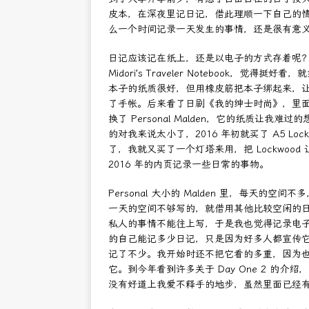
皮本，在深夜里记日记，借此理顺一下自己的
么一个时间记录一天发生的事情，还是很有意
日记应该记在纸上，还是以电子的方式存着呢
Midori’s Traveler Notebook
本子的纸质很好，但用橡皮筋把本子绑起来，
了手帐。后来看了日剧《我的绅士时尚》，里面有一
换了 Personal Malden，它的纸质让我难
的对我来说太小了，2016 年初就买了 A5 L
了，我就又买了一个灯塔来用，把 Lockwood
2016 年的内页记录一些日常的事物。
Personal 大小的 Malden 里，每天
一天的空间不够写的，就借用其他比较空闲的
私人的事情不能往上写，于是我也觉得记录电子的日
的自己能记多少日记，只是因为好多人都宣传
记了不少。我开始时还不把它看的多重，因为
它。到今年看到许多关于 Day One 2 的
没有好道上我爱不释手的地步，虽然里面已经