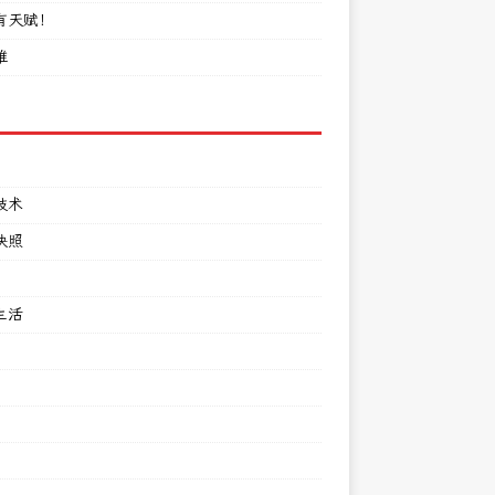
有天赋！
难
技术
快照
生活