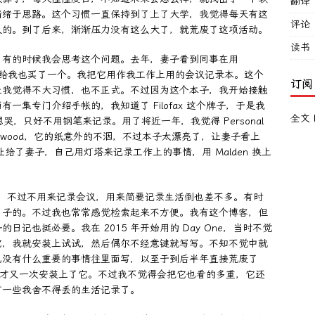
翻译
情绪于思路。这个习惯一直保持到了上了大学，我觉得每天有这
评论
义的。到了后来，渐渐压力没有这么大了，就荒废了这项活动。
读书
？有的时候我会思考这个问题。去年，妻子看到同事在用
，觉得挺好看，就给我也买了一个。我把它用作我工作上用的会议记录本。这个
订阅
让我觉得不大习惯，也不正式。不过因为这个本子，我开始接触
集专门介绍手帐的，我知道了 Filofax 这个牌子，于是我
全文 
过的想哭，只好不用钢笔来记录。用了将近一年，我觉得 Personal
ockwood，它的纸意外的不洇，不过本子太漂亮了，让妻子看上
 让给了妻子，自己用灯塔来记录工作上的事情，用 Malden 换上
的空间不多，不过不用来记录会议，用来简要记录生活倒也差不多。有时
日子的。不过我也常常感觉检索起来不方便。我有这个博客，但
记也挺必要。我在 2015 年开始用的 Day One，当时不觉
它，我就安装上试试，然后偶尔不经意键就写写。不知不觉中就
也没有什么重要的事情往里面写，以至于到后半年直接荒废了
介绍，才又一次安装上了它。不过我不觉得会把它也看的多重，它还
有一些我舍不得丢的生活记录了。