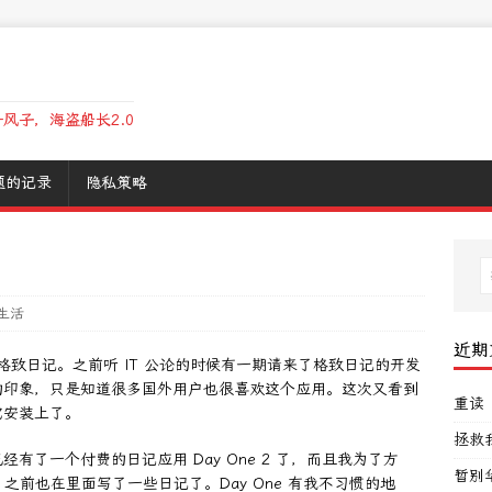
风子，海盗船长2.0
题的记录
隐私策略
生活
近期
荐了格致日记。之前听 IT 公论的时候有一期请来了格致日记的开发
的印象，只是知道很多国外用户也很喜欢这个应用。这次又看到
重读
它安装上了。
拯救
了一个付费的日记应用 Day One 2 了，而且我为了方
暂别
。之前也在里面写了一些日记了。Day One 有我不习惯的地