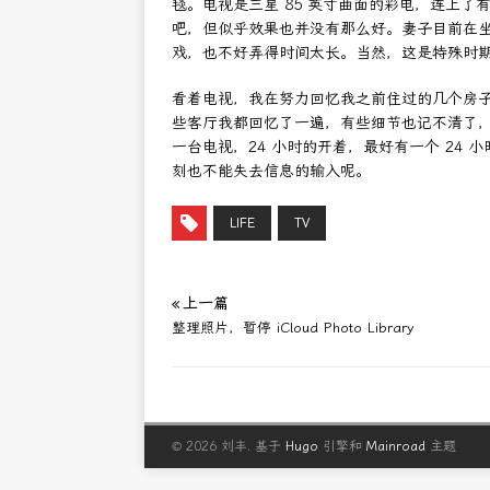
毯。电视是三星 85 英寸曲面的彩电，连上了有
吧，但似乎效果也并没有那么好。妻子目前在坐
戏，也不好弄得时间太长。当然，这是特殊时
看着电视，我在努力回忆我之前住过的几个房
些客厅我都回忆了一遍，有些细节也记不清了
一台电视，24 小时的开着，最好有一个 24
刻也不能失去信息的输入呢。
LIFE
TV
« 上一篇
整理照片，暂停 iCloud Photo Library
© 2026 刘丰.
基于
Hugo
引擎和
Mainroad
主题