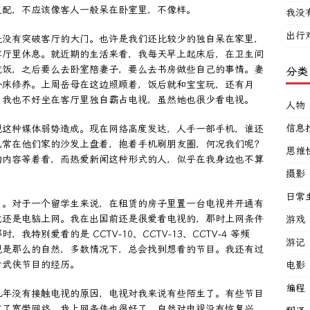
支配，不应该像客人一般呆在卧室里，不像样。
我没
出行
是没有突破客厅的大门。也许是我们还比较少的独自呆在家里，
客厅里休息。就近期的生活来看，我每天早上起床后，在卫生间
吃饭，之后要么去卧室陪妻子，要么去书房做些自己的事情。妻
分类
卧床修养。上周岳母在这边照顾着，饭后就和宝宝玩，还有月
，我也不好坐在客厅里独自霸占电视，虽然她也很少看电视。
人物
信息
视这种媒体弱势造成。现在网络高度发达，人手一部手机，谁还
也常在他们家的沙发上盘着，抱着手机刷朋友圈，何况我们呢？
思维
的内容等着看，而热爱新闻这种形式的人，似乎在我身边也不算
摄影
日常
视了。对于一个留学生来说，在租赁的房子里置一台电视并开通有
式还是电脑上网。我在出国前还是很爱看电视的，那时上网条件
游戏
特别爱看的是 CCTV-10、CCTV-13、CCTV-4 等频
游记
视是那么的自然，多数情况下，总会找到想看的节目。我还有过
看武侠节目的经历。
电影
编程
几年没有接触电视的原因，电视对我来说有些陌生了。有些节目
有了宽带网络，我上网条件也很好了，自然对电视没有恢复兴