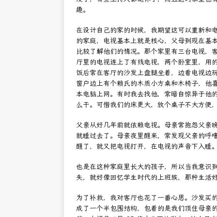
趣。
在设计自己的家的时候，我期望这可以重新和
的家庭，电视基本上就是核心，父母到现在基
比较了解他们的情况。那个家里有三台电视，
厅里的电视连上了有线电视，两个卧室里，用
饭后常在客厅的沙发上盘腿坐着，边看电视边
窗户边上有个赖氏的木质小方桌和木椅子，他喜欢开
本电脑上网。有时我去找他，常暗自惊异于他
么干。可惜我们的床更大，放个桌子不大方便
父亲从好几年前就依赖电视。母亲常抱怨父亲
就睡过去了。母亲夜里醒来，常发现父亲的呼
醒了，就又把电视打开，在电视的声音下入睡
也是在这种家庭里长大的孩子，所以当我意识
失，就好像回忆学生时代的上班族，那种生活
为了补救，我对客厅也花了一番心思。沙发买
成了一个半包围结构，包着的是我们顶住母亲