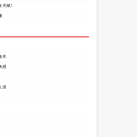
有天赋！
难
技术
快照
生活