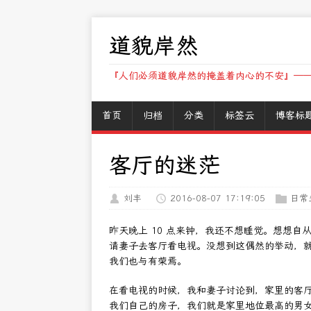
道貌岸然
『人们必须道貌岸然的掩盖着内心的不安』——
首页
归档
分类
标签云
博客标
客厅的迷茫
刘丰
2016-08-07 17:19:05
日常
昨天晚上 10 点来钟，我还不想睡觉。想想自
请妻子去客厅看电视。没想到这偶然的举动，
我们也与有荣焉。
在看电视的时候，我和妻子讨论到，家里的客
我们自己的房子，我们就是家里地位最高的男