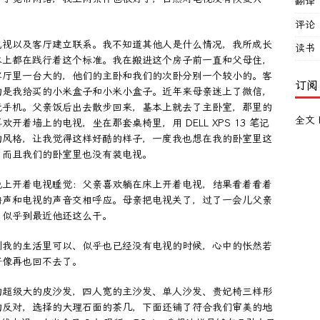
翻译
评论
电视以及客厅建立联系。我不知道其他人是什么情况，我所成长
读书
本上都在践行着这个标准。我在搬进这个房子前一直和父母住，
客厅里一台大的，他们的主卧和我们的次卧分别一个较小的。客
订阅
的是我给买的小米盒子和小米小盒子。近年来母亲迷上了微信，
玩手机。父亲饭后出去散步回来，基本上就去了主卧室，那里的
全文 
着墙上的电视，坐在那套桌椅里，用 DELL XPS 13 笔记
的风格，让我觉得这样好酷的样子，一度我也想在我的卧室里这
，而且我们的卧室里也没有装电视。
晚上开着电视睡觉：父亲喜欢躺在床上开着电视，结果看着看着
噜声和电视的声音交相呼应。母亲把电视关了，过了一会儿父亲
。似乎到最近他还这么干。
到我的生活里可以、似乎也已经没有电视的时候，心中的怅然若
好像再也回不去了。
的超级大的皮沙发，四人宽的主沙发、单人沙发、贵妃椅三样形
的反对，选择的大理石面的茶几，下面还铺了符合我们审美的地