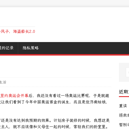
风子，海盗船长2.0
题的记录
隐私策略
生活
近期
从
里约奥运会开幕
后，我还没有看过一场奥运比赛呢，于是就邀
就让我们看到了今年中国奥运首金的诞生，而且是位济南姑娘，
重读
拯救
厅还是没有达到我预期的效果。计划房子装修的时候，我想这是
暂别
女主人，就不应该像和父母住一起的时候，常驻我们的卧室里。