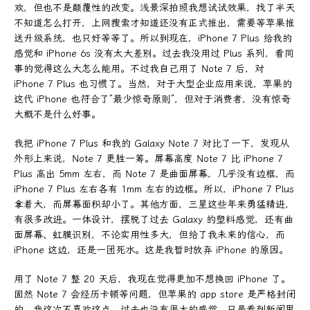
欢，但也不是颠覆性的改变。浅景深拍照我想试试效果，找了半天
不知道怎么打开，上网搜索才知道还没有正式推出，需要等苹果推
送升级系统，也只好等等了。所以到现在，iPhone 7 Plus 给我的
感觉和 iPhone 6s 没有太大差别。过去我没用过 Plus 系列，看同
事的觉得这么大怎么能用。不过我自己用了 Note 7 后，对
iPhone 7 Plus 也习惯了。当然，对于大型企业应用来说，苹果的
这代 iPhone 也符合了”最少惊奇原则”，但对于消费者，没有惊奇
大概不是什么好事。
我把 iPhone 7 Plus 和我的 Galaxy Note 7 对比了一下，发现从
外形上来说，Note 7 更胜一筹。屏幕高度 Note 7 比 iPhone 7
Plus 高出 5mm 左右，而 Note 7 是曲面屏幕，几乎没有边框，而
iPhone 7 Plus 左右各有 1mm 左右的边框。所以，iPhone 7 Plus
拿着大，而屏幕面积却小了。其他方面，三星这些年来勇猛精进，
有很多改进。一体设计，摆脱了过去 Galaxy 的塑料感觉，还有曲
面屏幕、虹膜识别，不论实用性多大，但给了我未来的信心，而
iPhone 这边，还是一团死水。这是我暂时放弃 iPhone 的原因。
用了 Note 7 整 20 天后，我现在觉得更加不想换回 iPhone 了。
固然 Note 7 会经历卡顿等问题，但苹果的 app store 是严格封闭
的，我这次不喜欢这点。过去也没有很大的感觉，只是看到新闻里