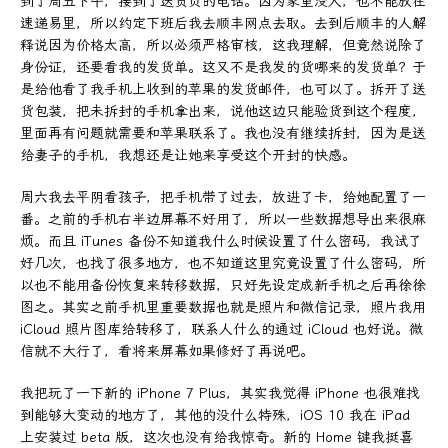
到了周五下午，接到了送货员的电话。因为家里没人，也不能放在
速递易里，所以约定下班后我去顺丰网点去取。去到后顺丰的人解
释说因为价格太高，所以必须严格审核，这我理解，但竟然说除了
身份证，还要看我的发货单。这又不是我发的货哪来的发货单？于
是给他看了我手机上收到的苹果的发货邮件，也可以了。拆开了送
货包装，把未拆封的手机拿出来，说他这边只能验货到这个程度，
里面再有问题就需要和苹果联系了。我也没有继续拆封，因为是送
给妻子的手机，我想还是让她来享受这个开封的快感。
周六我去平阴看孩子，把手机带了过去，放进了卡，给她配置了一
番。之前的手机右半边屏幕不好用了，所以一些数据想导出来很麻
烦。而且 iTunes 备份不知道我什么时候设置了什么密码，我试了
好几次，也找了很多地方，也不知道这里究竟设置了什么密码，所
以也不能用备份恢复来转移数据，只好先设定成新手机之后再徐徐
图之。其实之前手机里重要数据也就是照片和微信记录，照片我用
iCloud 照片图库给转移了，联系人什么的通过 iCloud 也好说。微
信就不大行了，看将来屏幕如果修好了再说吧。
我把玩了一下新的 iPhone 7 Plus，其实我觉得 iPhone 也很难找
到能够大变动的地方了，其他的没什么特殊，iOS 10 我在 iPad
上安装过 beta 版，这次也没有给我惊奇。新的 Home 键我挺喜