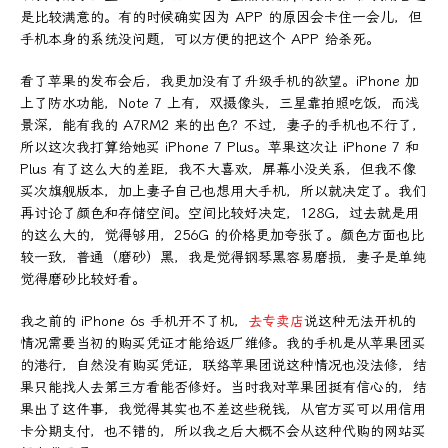
是比较满意的。有的时候确实因为 APP 的原因会卡住一会儿，但
手机本身的系统没问题，可以方便的把这个 APP 给杀死。
看了苹果的发布会后，我更加没有了升级手机的欲望。iPhone 加
上了防水功能，Note 7 上有，双摄像头，三星靠拍照吃饭，而浅
景深，能有我的 A7RM2 来的出色？不过，妻子的手机也不行了，
所以这次我打算给她买 iPhone 7 Plus。苹果这次让 iPhone 7 和
Plus 有了这么大的差距，我不大喜欢，屏幕小没关系，但我不像
买次旗舰版本，加上妻子自己也想用大手机，所以就决定了。我们
再讨论了颜色和存储空间。空间比较好决定，128G，过去就是用
的这么大的，觉得够用，256G 的价格更加夸张了。颜色方面也比
较一致，普通（磨砂）黑，我是觉得钢琴黑容易磨损，妻子是单纯
觉得磨砂比较好看。
我之前的 iPhone 6s 手机开不了机，
去专卖店
说这种无法开机的
情况需要当初的购买凭证才能给返厂维修。我的手机是从苹果团买
的港行，自然没有购买凭证，联络苹果团说这种情况也没法修，结
果只能找人去第三方看能否修好。当时我对苹果团挺有信心的，结
果出了这件事，我觉得其实也不差这些税钱，从官方买可以用信用
卡分期支付，也不错的，所以我之后大概不会从这种代购的网站买