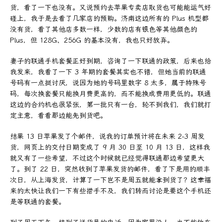
货，看了一下也没有。又说预约去苹果专卖店取货也可能能运气好
碰上，我于是去看了几家店的预购。济南这边所有的 Plus 机型都
没有货，看了其他店多数一样，少数的店有银色等其他颜色的
Plus，但 128G、256G 的基本没有，我也只好放弃。
妻子的联通手机套餐正好到期，咨询了一下联通的政策，后来也给
我发来，我看了一下 3 年期的套餐其实也不错，但她当前的联通
号码有一点挺讨厌，说因为她的号码里数字 8 太多，属于特殊号
码，每次换套餐只能换月费更高的，而不能换成费用更低的。联通
这边的合约机也很紧张，第一批只有一台，轮不到我们，我们就打
定主意，看看那边能先到货吧。
结果 13 日苹果发了个邮件，说我的订单预计将在未来 2-3 周发
货，网页上的交付日期变成了 9 月 30 日至 10 月 13 日，这样我
就又有了一些希望，不过这个时候就已经觉得联通那边希望更大
了。到了 22 日，突然收到了苹果发货的邮件，看了下是用的顺丰
次日，从上海发货，计算了一下岂不是周五就能拿到货了？这幸福
来的太快让我们一下有些措手不及，我们转而讨论是要这个手机还
是等联通的套餐。