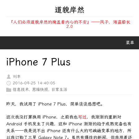
道貌岸然
『人们必须道貌岸然的掩盖着内心的不安』——风子，海盗船长
2.0
菜单
iPhone 7 Plus
刘丰
2016-09-25 14:40:05
信息技术
,
思维快照
,
日常生活
昨天，我试用了 iPhone 7 Plus，简单谈谈感想吧。
这次我没打算换用 iPhone，之前我也
写过
，我渐渐的重新对
Android 手机发生了兴趣，这和 iPhone 渐渐的趋于成熟完备也有
关系——我是说不出 iPhone 还有什么大的可
改进
变革的地方，所
以我订购了三星 Galaxy Note 7。虽然有爆炸的新闻，但我用着还