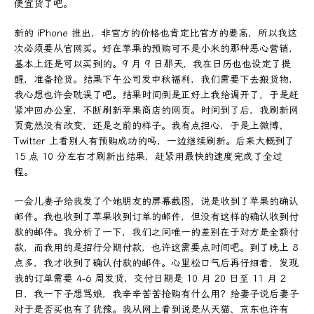
便宜货了吧。
新的 iPhone 推出，非官方的价格也肯定比官方的要高，所以我这
次必须要从官网买。好在苹果的预购可不是小米的那种恶心营销，
基本上还是可以买到的。9 月 9 日那天，我在日历也也设定了提
醒，准备抢货。结果下午公司发中秋福利，我们需要下去搬货物，
我心想也许会耽误了吧。结果时间倒是正好上我给调开了，于是赶
紧冲回办公室，不断刷新苹果商店的网页。时间到了后，我刷新网
页竟然没有改变，还是之前的样子。我有点担心，于是上微博、
Twitter 上看别人有预购成功的吗，一边继续刷新。后来大概到了
15 点 10 分左右才刷新出结果，赶紧用最快的速度完成了全过
程。
一会儿妻子给我发了个她朋友的屏幕截图，说是收到了苹果的确认
邮件。我也收到了苹果收到订单的邮件，但没有这样的确认收到付
款的邮件。我分析了一下，我们之间唯一的差别在于对方是全额付
款，而我用的是招行分期付款，也许这需要点时间吧。到了晚上 8
点多，我才收到了确认付款的邮件。心里松口气后再仔细看，发现
我的订单需要 4-6 周发货，交付日期是 10 月 20 日至 11 月 2
日，我一下子想骂娘，我辛辛苦苦抢购有什么用？给妻子说后妻子
对于是否买也有了犹豫。我从网上看到说是从天猫、京东也许有