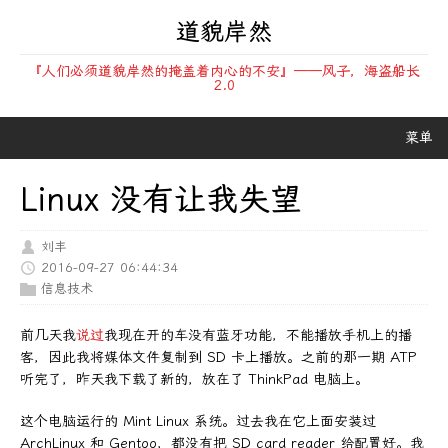
道貌岸然
『人们必须道貌岸然的掩盖着内心的不安』——风子，海盗船长
2.0
菜单
Linux 没有让我失望
刘丰
2016-09-27 06:44:34
信息技术
前几天我
说过
我现在开的车没有蓝牙功能，不能播放手机上的播
客，因此我将媒体文件复制到 SD 卡上播放。之前的那一期 ATP
听完了，昨天我下载了新的，放在了 ThinkPad 电脑上。
这个电脑运行的 Mint Linux 系统。过去我在它上面安装过
ArchLinux 和 Gentoo，都没有把 SD card reader 给配置好。我