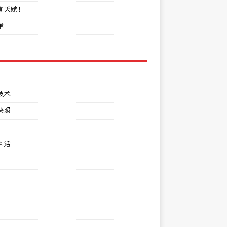
有天赋！
难
技术
快照
生活