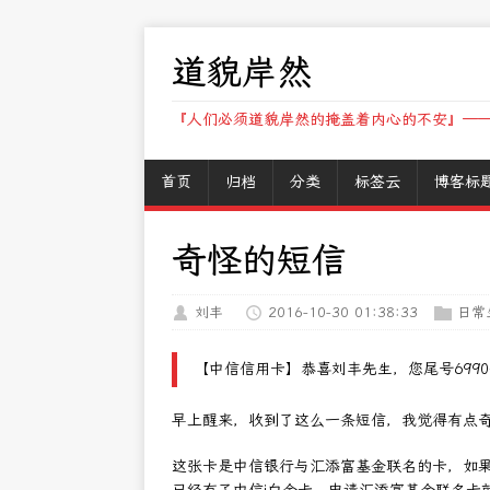
道貌岸然
『人们必须道貌岸然的掩盖着内心的不安』——
首页
归档
分类
标签云
博客标
奇怪的短信
刘丰
2016-10-30 01:38:33
日常
【中信信用卡】恭喜刘丰先生，您尾号699
早上醒来，收到了这么一条短信，我觉得有点
这张卡是中信银行与汇添富基金联名的卡，如