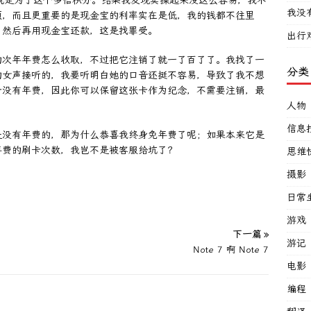
就是为了这个多倍积分。结果我发现实操起来没这么容易，我不
我没
烦，而且更重要的是现金宝的利率实在是低，我的钱都不往里
，然后再用现金宝还款，这是找罪受。
出行
的次年年费怎么收取，不过把它注销了就一了百了了。我找了一
分类
的女声接听的，我要听明白她的口音还挺不容易，导致了我不想
卡没有年费，因此你可以保留这张卡作为纪念，不需要注销，最
人物
信息
是没有年费的，那为什么恭喜我终身免年费了呢；如果本来它是
年费的刷卡次数，我岂不是被客服给坑了？
思维
摄影
日常
游戏
下一篇 »
游记
Note 7 啊 Note 7
电影
编程