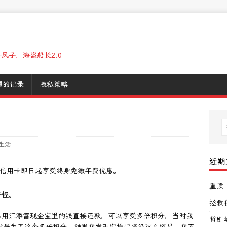
风子，海盗船长2.0
题的记录
隐私策略
生活
近期
0信用卡即日起享受终身免缴年费优惠。
重读
奇怪。
拯救
果用汇添富现金宝里的钱直接还款，可以享受多倍积分，当时我
暂别