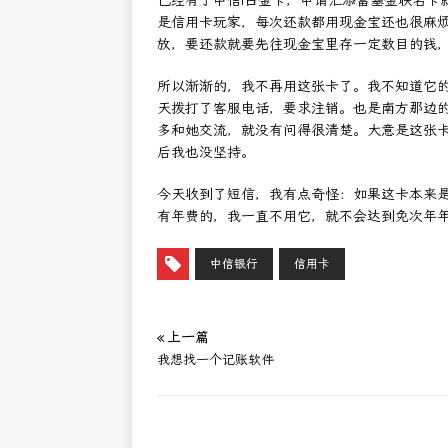
已经有了中信i白金卡，申请汇添富基金联名卡
是信用卡玩家，每次还款都用现金宝还也很麻
放，要还款就要先往现金宝里存一定数目的钱
所以渐渐的，我不再用这张卡了。我不知道它
天拨打了客服电话，要求注销。也是南方那边
多和她交流，就没有问得很清楚。大意是这张
后我也没坚持。
今天收到了短信，我有点奇怪：如果这卡本来
有年费的，我一直不用它，就不会达到免次年
中信银行
信用卡
« 上一篇
我想找一个记账软件