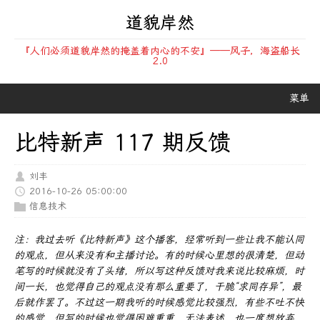
道貌岸然
『人们必须道貌岸然的掩盖着内心的不安』——风子，海盗船长
2.0
菜单
比特新声 117 期反馈
刘丰
2016-10-26 05:00:00
信息技术
注：我过去听《比特新声》这个播客，经常听到一些让我不能认同
的观点，但从来没有和主播讨论。有的时候心里想的很清楚，但动
笔写的时候就没有了头绪，所以写这种反馈对我来说比较麻烦，时
间一长，也觉得自己的观点没有那么重要了，干脆“求同存异”，最
后就作罢了。不过这一期我听的时候感觉比较强烈，有些不吐不快
的感觉，但写的时候也觉得困难重重，无法表述，也一度想放弃，