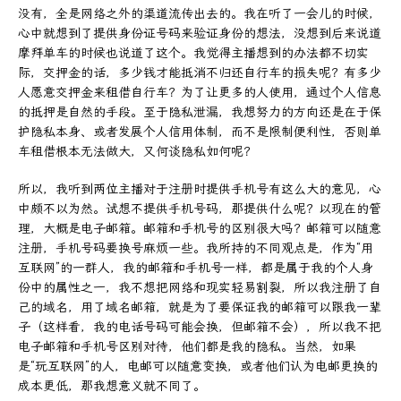
没有，全是网络之外的渠道流传出去的。我在听了一会儿的时候，
心中就想到了提供身份证号码来验证身份的想法，没想到后来说道
摩拜单车的时候也说道了这个。我觉得主播想到的办法都不切实
际，交押金的话，多少钱才能抵消不归还自行车的损失呢？有多少
人愿意交押金来租借自行车？为了让更多的人使用，通过个人信息
的抵押是自然的手段。至于隐私泄漏，我想努力的方向还是在于保
护隐私本身、或者发展个人信用体制，而不是限制便利性，否则单
车租借根本无法做大，又何谈隐私如何呢？
所以，我听到两位主播对于注册时提供手机号有这么大的意见，心
中颇不以为然。试想不提供手机号码，那提供什么呢？以现在的管
理，大概是电子邮箱。邮箱和手机号的区别很大吗？邮箱可以随意
注册，手机号码要换号麻烦一些。我所持的不同观点是，作为“用
互联网”的一群人，我的邮箱和手机号一样，都是属于我的个人身
份中的属性之一，我不想把网络和现实轻易割裂，所以我注册了自
己的域名，用了域名邮箱，就是为了要保证我的邮箱可以跟我一辈
子（这样看，我的电话号码可能会换，但邮箱不会），所以我不把
电子邮箱和手机号区别对待，他们都是我的隐私。当然，如果
是“玩互联网”的人，电邮可以随意变换，或者他们认为电邮更换的
成本更低，那我想意义就不同了。