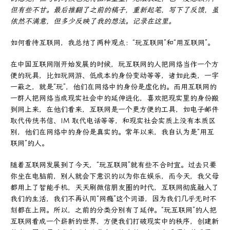
但有些不甘。最后推翻了之前的稿子，重新起笔，写下了反馈，虽
依然不满意，但多少反映了我的想法。记录在这里。
如何看待互联网，我总结了两种观点：“玩互联网”和“用互联网”。
在中国互联网刚开始发展的时候，玩互联网的人把网络当作一个方
便的玩具，比如玩网游、低成本的身份变动等等，诸如此类，一字
一蔽之，就是“玩”，他们在网络中的身份是虚化的。而用互联网的
一群人把网络当成现实社会中的延伸进化，喜欢把现实里的身份搬
到网上来，在他们看来，互联网是一个更方便的工具，如电子邮件
取代传统书信、IM 取代电话等等，和现实社会实质上没有本质区
别，他们在网络中的身份是真实的。常年以来，我自认为是“用互
联网”的人。
随着互联网发展到了今天，“玩互联网”就有些不合时宜。过去只要
你坐在电脑前，别人就会下意识的以为你在娱乐，而今天，我父母
都用上了智能手机，天天刷微信朋友圈的时代，互联网彻底融入了
我们的生活，我们不再认同“网瘾”这个词语，因为我们几乎无时不
刻都在上网。所以，之前的分类分别有了延伸。“玩互联网”的人把
互联网看成一个崭新的世界，方便我们打破现实中的秩序，创建新