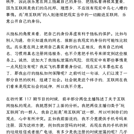
秩序，因此很乐意在网上隐藏自己的身份，把隐私看得极其重要，
因为互联网是我们的乌托邦、理想乡，不应该有现实中乌七八糟的
事情。而“用互联网”的人则继续把现实当中的一切搬进互联网，乐
意公开自己的身份。
从隐私的角度来看，把自己的身份弄虚有利于隐私的保护。比如与
别人沟通，你只知道我的网名，推断出我现实的身份的可能性比较
低。而乐意在网上使用自己真实身份的人正相反，我有自己的域
名、习惯用真名注册网络服务、也不介意把手机号来绑定到这些服
务上。诚然，这加大了我隐私泄漏的风险，但现实中有那些事情是
一点风险没有呢？我买飞机票需要身份证，现在买火车票也实名
了，那我出行的隐私如何保障呢？之前听过一句话，人们让渡了一
部分自然的权利，组建了社会。社会就是这个样子的，互联网在我
们看来是现实社会的延伸，所以我不介意。
在收听第 117 期节目的时候，前半部分两位主播陈述了关于互联
网隐私的观点，我就想到了上面的分析。我把两位主播归类于“玩
互联网”的一群人，我自己则是“用互联网”这一群，所以听到你们的
观点，心中有所冲突。正如我前面说的，我不介意提供手机号码来
注册，因为这样方便，例如找回密码的时候，而现在我的手机收到
的垃圾短信或者推广电话，有多少是我注册的时候泄漏的呢？几乎