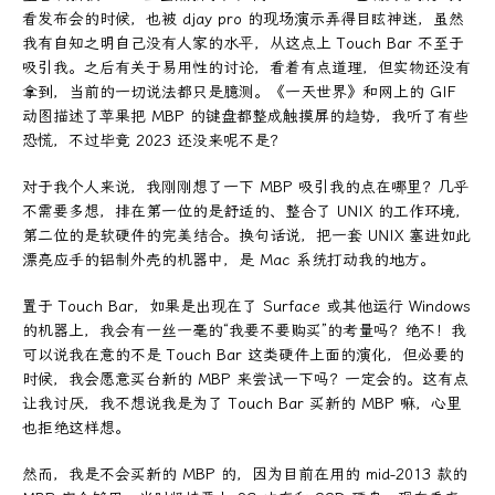
看发布会的时候，也被 djay pro 的现场演示弄得目眩神迷，虽然
我有自知之明自己没有人家的水平，从这点上 Touch Bar 不至于
吸引我。之后有关于易用性的讨论，看着有点道理，但实物还没有
拿到，当前的一切说法都只是臆测。《一天世界》和网上的 GIF
动图描述了苹果把 MBP 的键盘都整成触摸屏的趋势，我听了有些
恐慌，不过毕竟 2023 还没来呢不是？
对于我个人来说，我刚刚想了一下 MBP 吸引我的点在哪里？几乎
不需要多想，排在第一位的是舒适的、整合了 UNIX 的工作环境，
第二位的是软硬件的完美结合。换句话说，把一套 UNIX 塞进如此
漂亮应手的铝制外壳的机器中，是 Mac 系统打动我的地方。
置于 Touch Bar，如果是出现在了 Surface 或其他运行 Windows
的机器上，我会有一丝一毫的“我要不要购买”的考量吗？绝不！我
可以说我在意的不是 Touch Bar 这类硬件上面的演化，但必要的
时候，我会愿意买台新的 MBP 来尝试一下吗？一定会的。这有点
让我讨厌，我不想说我是为了 Touch Bar 买新的 MBP 嘛，心里
也拒绝这样想。
然而，我是不会买新的 MBP 的，因为目前在用的 mid-2013 款的