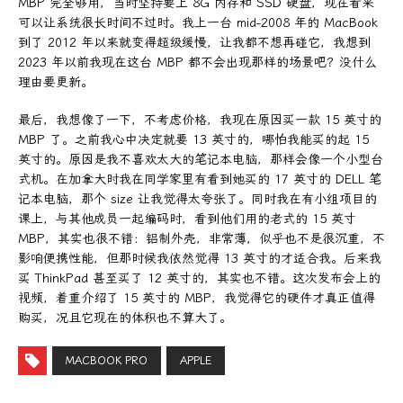
MBP 完全够用，当时坚持要上 8G 内存和 SSD 硬盘，现在看来
可以让系统很长时间不过时。我上一台 mid-2008 年的 MacBook
到了 2012 年以来就变得超级缓慢，让我都不想再碰它，我想到
2023 年以前我现在这台 MBP 都不会出现那样的场景吧？没什么
理由要更新。
最后，我想像了一下，不考虑价格，我现在原因买一款 15 英寸的
MBP 了。之前我心中决定就要 13 英寸的，哪怕我能买的起 15
英寸的。原因是我不喜欢太大的笔记本电脑，那样会像一个小型台
式机。在加拿大时我在同学家里有看到她买的 17 英寸的 DELL 笔
记本电脑，那个 size 让我觉得太夸张了。同时我在有小组项目的
课上，与其他成员一起编码时，看到他们用的老式的 15 英寸
MBP，其实也很不错：铝制外壳，非常薄，似乎也不是很沉重，不
影响便携性能，但那时候我依然觉得 13 英寸的才适合我。后来我
买 ThinkPad 甚至买了 12 英寸的，其实也不错。这次发布会上的
视频，着重介绍了 15 英寸的 MBP，我觉得它的硬件才真正值得
购买，况且它现在的体积也不算大了。
MACBOOK PRO
APPLE